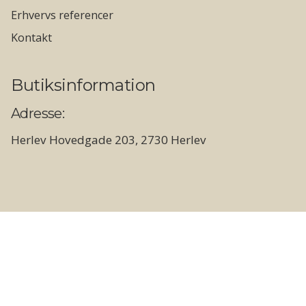
Erhvervs referencer
Kontakt
Butiksinformation
Adresse:
Herlev Hovedgade 203, 2730 Herlev