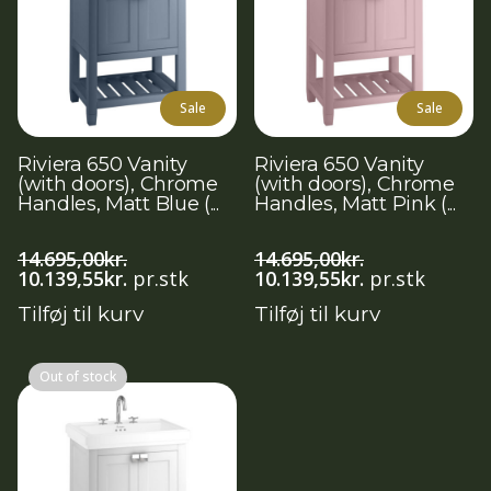
Sale
Sale
Riviera 650 Vanity
Riviera 650 Vanity
(with doors), Chrome
(with doors), Chrome
Handles, Matt Blue (...
Handles, Matt Pink (...
14.695,00
kr.
14.695,00
kr.
Den
Den
Den
Den
10.139,55
kr.
pr.stk
10.139,55
kr.
pr.stk
oprindelige
aktuelle
oprindelige
aktuelle
Tilføj til kurv
Tilføj til kurv
pris
pris
pris
pris
var:
er:
var:
er:
14.695,00kr..
10.139,55kr..
14.695,00kr..
10.139,55kr..
Out of stock