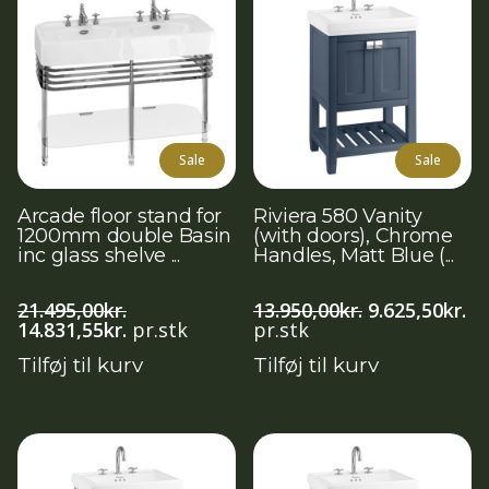
Sale
Sale
Arcade floor stand for
Riviera 580 Vanity
1200mm double Basin
(with doors), Chrome
inc glass shelve ...
Handles, Matt Blue (...
Den
D
21.495,00
kr.
13.950,00
kr.
9.625,50
kr.
Den
Den
oprindelige
ak
14.831,55
kr.
pr.stk
pr.stk
oprindelige
aktuelle
pris
pr
Tilføj til kurv
Tilføj til kurv
pris
pris
var:
er:
var:
er:
13.950,00kr..
9.
21.495,00kr..
14.831,55kr..