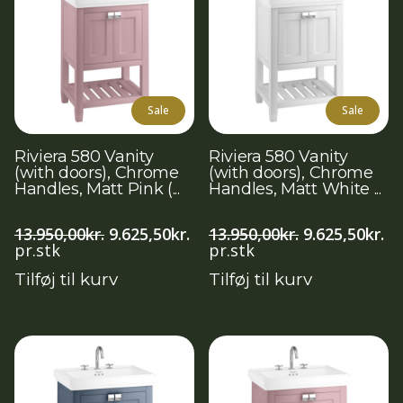
Sale
Sale
Riviera 580 Vanity
Riviera 580 Vanity
(with doors), Chrome
(with doors), Chrome
Handles, Matt Pink (...
Handles, Matt White ...
Den
Den
Den
D
13.950,00
kr.
9.625,50
kr.
13.950,00
kr.
9.625,50
kr.
oprindelige
aktuelle
oprindelige
ak
pr.stk
pr.stk
pris
pris
pris
pr
Tilføj til kurv
Tilføj til kurv
var:
er:
var:
er:
13.950,00kr..
9.625,50kr..
13.950,00kr..
9.