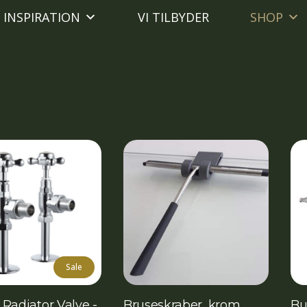
INSPIRATION
VI TILBYDER
SHOP
Sale
Radiator Valve -
Bruseskraber, krom
Bu