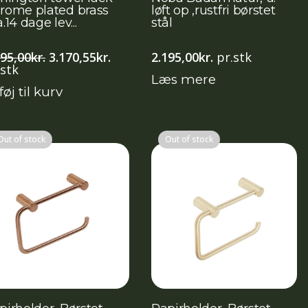
rome plated brass
løft op ,rustfri børstet
.14 dage lev...
stål
Den
Den
595,00
kr.
3.170,55
kr.
2.195,00
kr.
pr.stk
oprindelige
aktuelle
.stk
Læs mere
pris
pris
føj til kurv
var:
er:
4.595,00kr..
3.170,55kr..
Out of stock
Out of stock