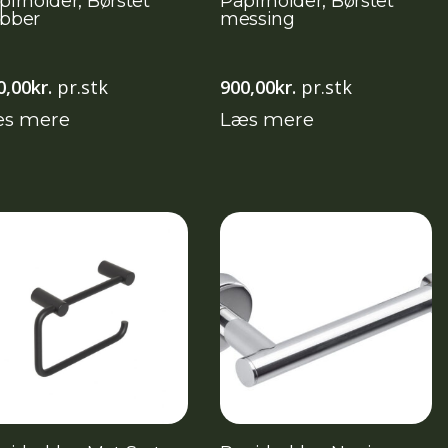
pirholder, Børstet
Papirholder, Børstet
bber
messing
0,00
kr.
pr.stk
900,00
kr.
pr.stk
s mere
Læs mere