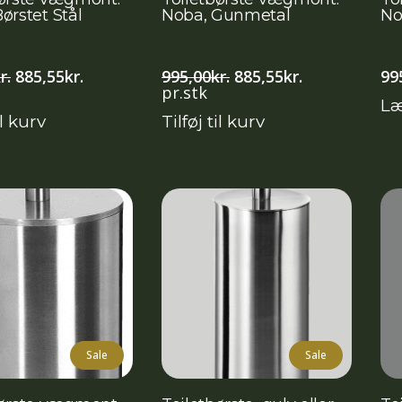
ørstet Stål
Noba, Gunmetal
No
Den
Den
Den
Den
r.
885,55
kr.
995,00
kr.
885,55
kr.
99
oprindelige
aktuelle
oprindelige
aktuelle
pr.stk
Læ
pris
pris
pris
pris
il kurv
Tilføj til kurv
var:
er:
var:
er:
995,00kr..
885,55kr..
995,00kr..
885,55kr..
Sale
Sale