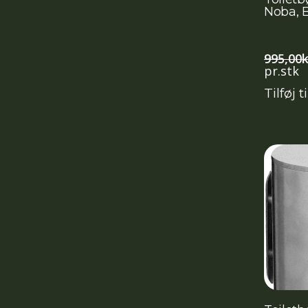
Noba, B
995,00
k
pr.stk
Tilføj t