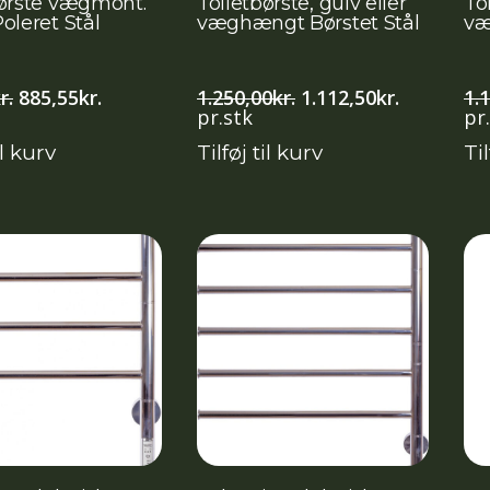
børste vægmont.
Toiletbørste, gulv eller
Toi
oleret Stål
væghængt Børstet Stål
væ
Den
Den
Den
Den
r.
885,55
kr.
1.250,00
kr.
1.112,50
kr.
1.
oprindelige
aktuelle
oprindelige
aktuelle
pr.stk
pr
pris
pris
pris
pris
il kurv
Tilføj til kurv
Til
var:
er:
var:
er:
995,00kr..
885,55kr..
1.250,00kr..
1.112,50kr