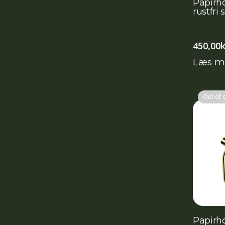
Papirho
rustfri 
450,00
k
Læs m
Out of 
Papirho