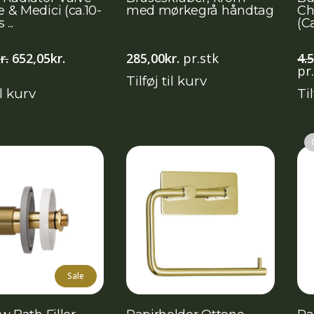
& Medici (ca.10-
med mørkegrå håndtag
Ch
...
(Ca
Den
Den
r.
652,05
kr.
285,00
kr.
pr.stk
4.
oprindelige
aktuelle
pr
Tilføj til kurv
pris
pris
il kurv
Til
var:
er:
945,00kr..
652,05kr..
Sale