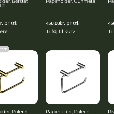
lder, Børstet
Papirholder, Gunmetal
Pa
stål
r.
pr.stk
450,00
kr.
pr.stk
45
ere
Tilføj til kurv
Til
stock
lder, Poleret
Papirholder, Poleret
Ri