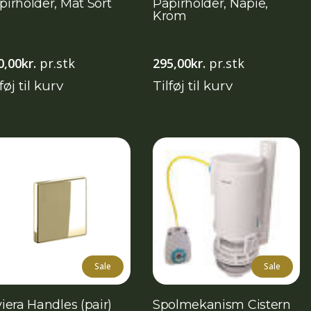
pirholder, Mat Sort
Papirholder, Napie,
Krom
0,00
kr.
pr.stk
295,00
kr.
pr.stk
føj til kurv
Tilføj til kurv
Sale
Sale
viera Handles (pair)
Spolmekanism Cistern