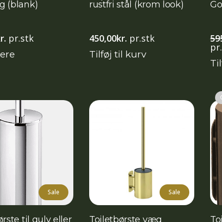
g (blank)
rustfri stål (krom look)
Go
r.
pr.stk
450,00
kr.
pr.stk
59
pr
ere
Tilføj til kurv
Til
Sale
Sale
rste til gulv eller
Toiletbørste væg
To