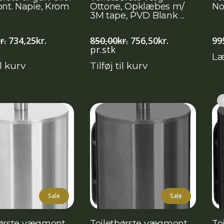
t. Napie, Krom
Ottone, Opklæbes m/
No
3M tape, PVD Blank ...
Den
Den
Den
Den
r.
734,25
kr.
850,00
kr.
756,50
kr.
99
oprindelige
aktuelle
oprindelige
aktuelle
pr.stk
Læ
pris
pris
pris
pris
il kurv
Tilføj til kurv
var:
er:
var:
er:
825,00kr..
734,25kr..
850,00kr..
756,50kr..
Sale
Sale
børste vægmont.
Toiletbørste vægmont.
To