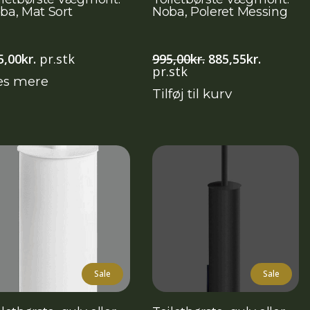
ba, Mat Sort
Noba, Poleret Messing
Den
Den
5,00
kr.
pr.stk
995,00
kr.
885,55
kr.
oprindelige
aktuelle
pr.stk
s mere
pris
pris
Tilføj til kurv
var:
er:
995,00kr..
885,55kr
Sale
Sale