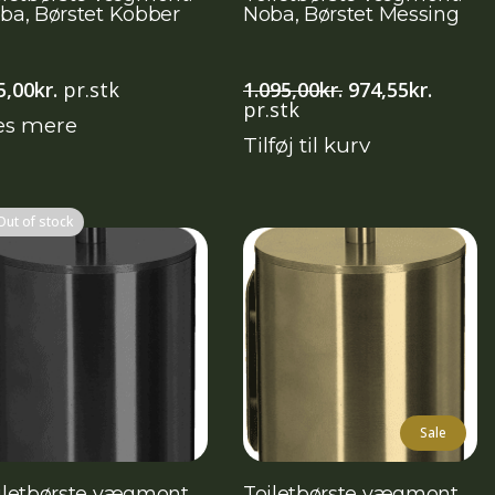
ba, Børstet Kobber
Noba, Børstet Messing
Den
Den
5,00
kr.
pr.stk
1.095,00
kr.
974,55
kr.
oprindelige
aktuel
pr.stk
s mere
pris
pris
Tilføj til kurv
var:
er:
1.095,00kr..
974,55k
Out of stock
Sale
iletbørste vægmont.
Toiletbørste vægmont.