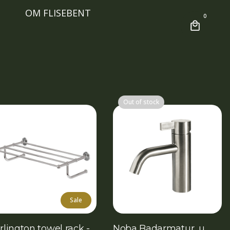
OM FLISEBENT
0
Out of stock
Sale
rlington towel rack -
Noba Badarmatur, u.