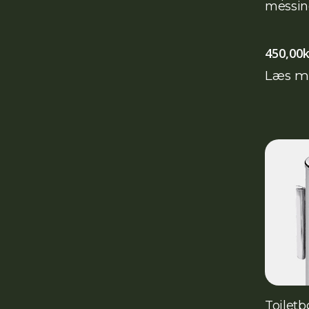
messin
450,00
k
Læs m
Toiletbø