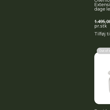
Overflo
Extensi
dage le
1.495,0
pr.stk
Tilføj t
Out of 