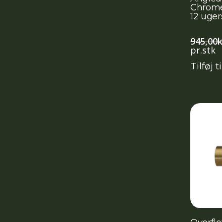
Chrome 
12 ugers 
945,00
k
pr.stk
Tilføj t