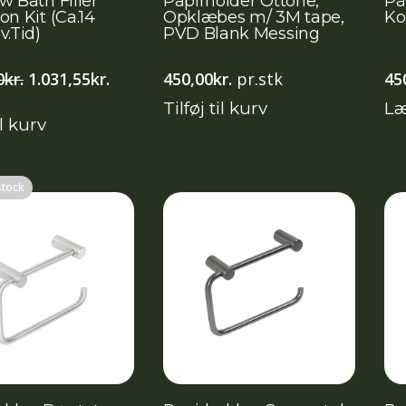
w Bath Filler
Papirholder Ottone,
Pa
on Kit (Ca.14
Opklæbes m/ 3M tape,
Ko
v.Tid)
PVD Blank Messing
Den
Den
0
kr.
1.031,55
kr.
450,00
kr.
pr.stk
45
oprindelige
aktuelle
Tilføj til kurv
Læ
pris
pris
il kurv
var:
er:
1.495,00kr..
1.031,55kr..
stock