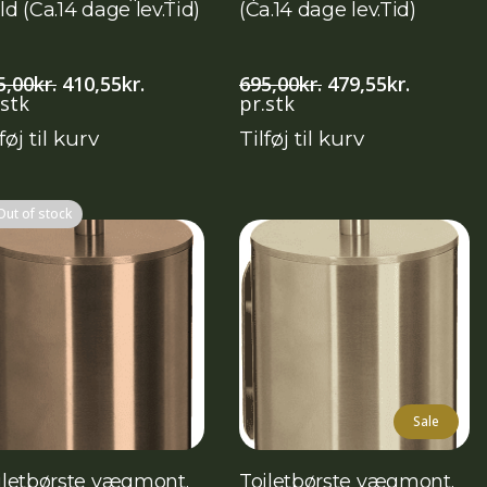
ld (Ca.14 dage lev.Tid)
(Ca.14 dage lev.Tid)
Den
Den
Den
Den
5,00
kr.
410,55
kr.
695,00
kr.
479,55
kr.
oprindelige
aktuelle
oprindelige
aktuelle
.stk
pr.stk
pris
pris
pris
pris
føj til kurv
Tilføj til kurv
var:
er:
var:
er:
595,00kr..
410,55kr..
695,00kr..
479,55kr
Out of stock
Sale
iletbørste vægmont.
Toiletbørste vægmont.