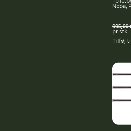
Toilet
Noba, P
995,00
k
pr.stk
Tilføj t