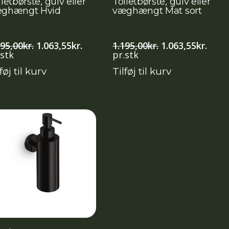
letbørste, gulv eller
Toiletbørste, gulv eller
ghængt Hvid
væghængt Mat sort
Den
Den
Den
Den
195,00
kr.
1.063,55
kr.
1.195,00
kr.
1.063,55
kr.
oprindelige
aktuelle
oprindelige
aktue
.stk
pr.stk
pris
pris
pris
pris
føj til kurv
Tilføj til kurv
var:
er:
var:
er:
..
1.195,00kr..
1.063,55kr..
1.195,00kr..
1.063