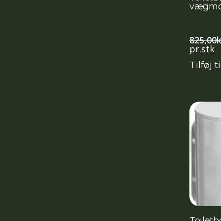
vægmon
825,00
k
pr.stk
Tilføj t
Toilet