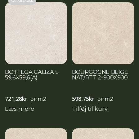
Out of stock
BOTTEGA CALIZA L
BOURGOGNE BEIGE
59,6X59,6(A)
NAT/RTT 2-900X900
721,28
kr.
pr.m2
598,75
kr.
pr.m2
Læs mere
Tilføj til kurv