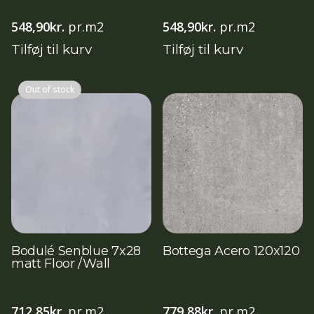
548,90
kr.
pr.m2
548,90
kr.
pr.m2
Tilføj til kurv
Tilføj til kurv
Out of stock
Bodulé Senblue 7x28
Bottega Acero 120x120
matt Floor /Wall
712,85
kr.
pr.m2
779,88
kr.
pr.m2