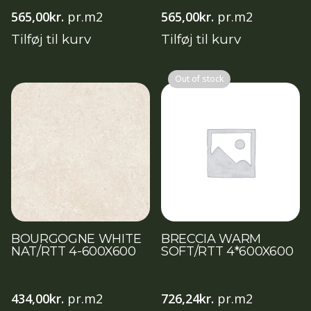
565,00
kr.
pr.m2
565,00
kr.
pr.m2
Tilføj til kurv
Tilføj til kurv
Out of stock
BOURGOGNE WHITE
BRECCIA WARM
NAT/RTT 4-600X600
SOFT/RTT 4*600X600
434,00
kr.
pr.m2
726,24
kr.
pr.m2