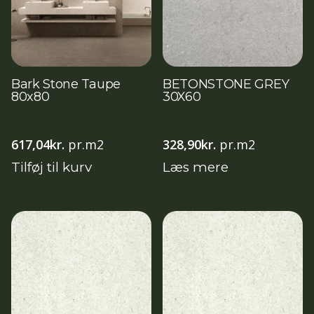
Bark Stone Taupe
BETONSTONE GREY
80x80
30X60
617,04
kr.
pr.m2
328,90
kr.
pr.m2
Tilføj til kurv
Læs mere