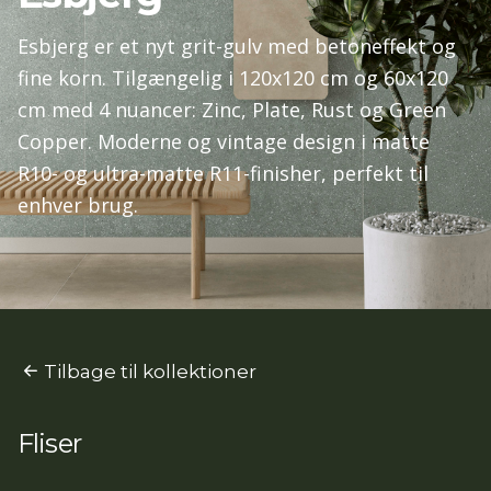
Esbjerg er et nyt grit-gulv med betoneffekt og
fine korn. Tilgængelig i 120x120 cm og 60x120
cm med 4 nuancer: Zinc, Plate, Rust og Green
Copper. Moderne og vintage design i matte
R10- og ultra-matte R11-finisher, perfekt til
enhver brug.
Tilbage til kollektioner
Fliser