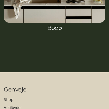
Bodø
Genveje
Shop
Vi tilbyder