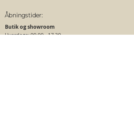
Åbningstider:
Butik og showroom
Hverdage: 09.00 - 17.30
Lørdage: 10.00 - 14.00
Søn- og helligdage: Lukket
Lager og vareudlevering
Hverdage: 09.00 - 17.00
Weekend og helligdage: Lukket
Følg os