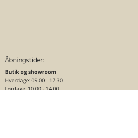
Åbningstider:
Butik og showroom
Hverdage: 09.00 - 17.30
Lørdage: 10.00 - 14.00
Søn- og helligdage: Lukket
Lager og vareudlevering
Hverdage: 09.00 - 17.00
Weekend og helligdage: Lukket