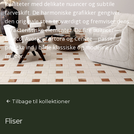
kvaliteter med delikate nuancer og subtile
farveskift. De harmoniske grafikker gengiver
den originale sten troværdigt og fremviser dens
karakteristiske elementer. De fire nuancer—
Bianco, Avorio, Tortora og Cenere—passer
perfekt ind i både klassiske og moderne
miljøer.
Tilbage til kollektioner
Fliser