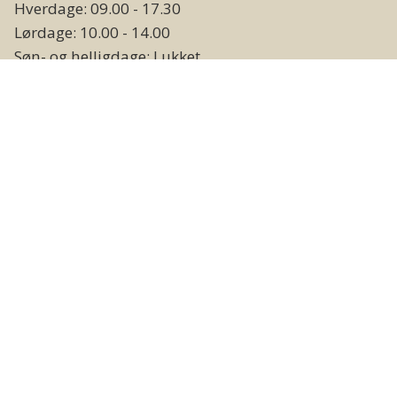
Hverdage: 09.00 - 17.30
Lørdage: 10.00 - 14.00
Søn- og helligdage: Lukket
Lager og vareudlevering
Hverdage: 09.00 - 17.00
Weekend og helligdage: Lukket
Følg os