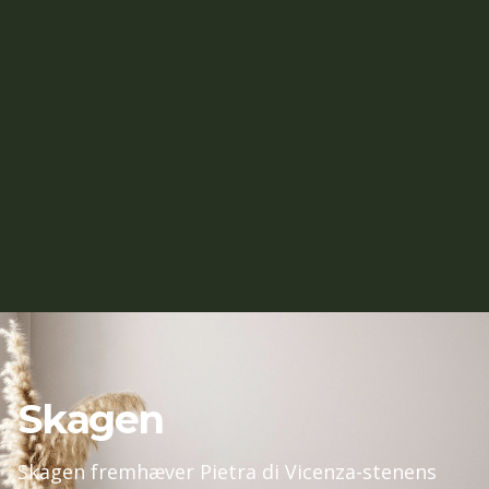
Skagen
Skagen fremhæver Pietra di Vicenza-stenens