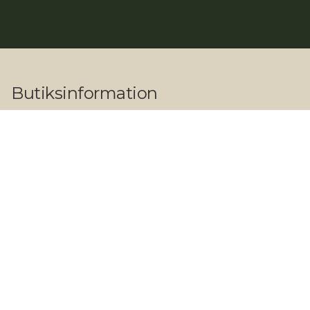
Butiksinformation
Adresse:
Herlev Hovedgade 203, 2730 Herlev
Åbningstider:
Butik og showroom
Hverdage: 09.00 - 17.30
Lørdage: 10.00 - 14.00