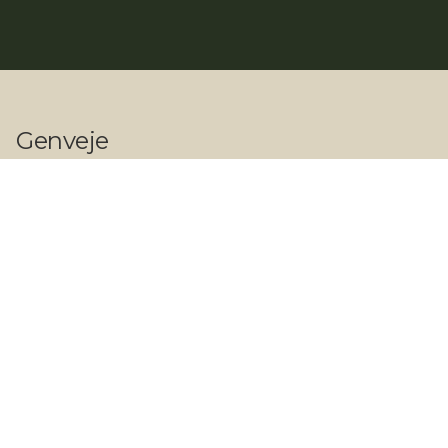
Genveje
Shop
Vi tilbyder
Private referencer
Erhvervs referencer
Kontakt