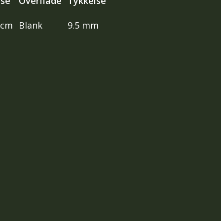
lse
Overflade
Tykkelse
 cm
Blank
9.5 mm