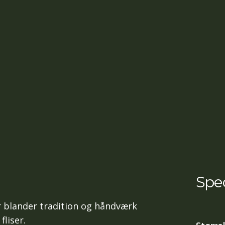
Spec
er blander tradition og håndværk
liser.