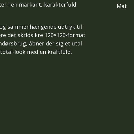
er i en markant, karakterfuld
Mat
åt og sammenhængende udtryk til
re det skridsikre 120×120-format
ndørsbrug, åbner der sig et utal
total-look med en kraftfuld,