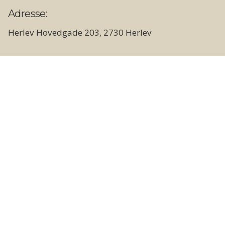
Adresse:
Herlev Hovedgade 203, 2730 Herlev
Åbningstider:
Butik og showroom
Hverdage: 09.00 - 17.30
Lørdage: 10.00 - 14.00
Søn- og helligdage: Lukket
Lager og vareudlevering
Hverdage: 09.00 - 17.00
Weekend og helligdage: Lukket