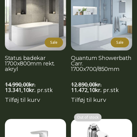
Sale
Sale
Status badekar
Quantum Showerbath
1700x800mm rekt.
Carr.
akryl
1700x700/850mm
14.990,00
kr.
12.890,00
kr.
Den
Den
Den
Den
13.341,10
kr.
pr.stk
11.472,10
kr.
pr.stk
oprindelige
aktuelle
oprindelige
aktuelle
Tilføj til kurv
Tilføj til kurv
pris
pris
pris
pris
var:
er:
var:
er:
14.990,00kr..
13.341,10kr..
12.890,00kr..
11.472,10kr..
Out of stock