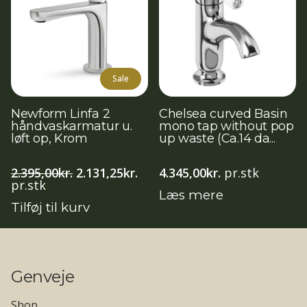
Sale
Newform Linfa 2
Chelsea curved Basin
håndvaskarmatur u.
mono tap without pop
løft op, Krom
up waste (Ca.14 da...
Den
Den
2.395,00
kr.
2.131,25
kr.
4.345,00
kr.
pr.stk
oprindelige
aktuelle
pr.stk
Læs mere
pris
pris
Tilføj til kurv
var:
er:
2.395,00kr..
2.131,25kr..
Genveje
Shop