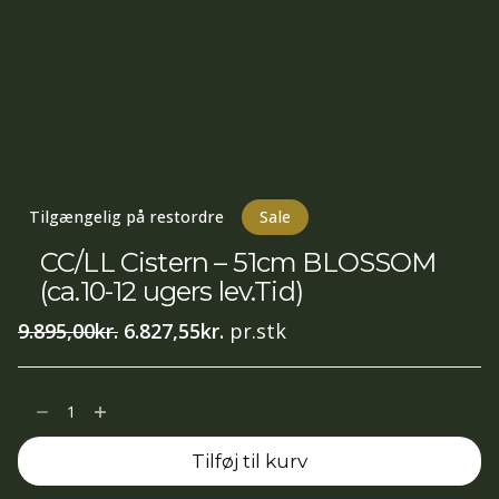
Tilgængelig på restordre
Sale
CC/LL Cistern – 51cm BLOSSOM
(ca.10-12 ugers lev.Tid)
Den
Den
9.895,00
kr.
6.827,55
kr.
pr.stk
oprindelige
aktuelle
pris
pris
CC/LL
var:
er:
Cistern
9.895,00kr..
6.827,55kr..
Tilføj til kurv
-
51cm