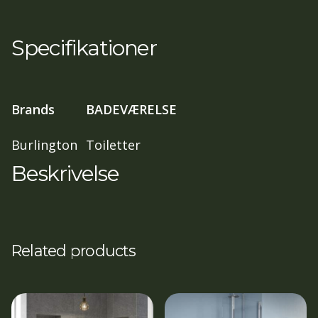
BLOSSOM
(ca.10-
Specifikationer
12
ugers
lev.Tid)
Brands
BADEVÆRELSE
antal
Burlington
Toiletter
Beskrivelse
Related products