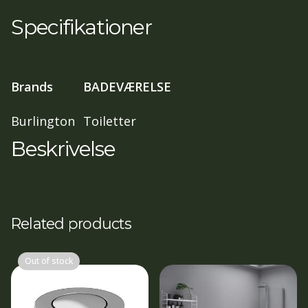
lev.Tid)
Specifikationer
antal
Brands
BADEVÆRELSE
Burlington
Toiletter
Beskrivelse
Related products
Out of stock