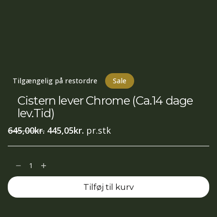
Tilgængelig på restordre
Sale
Cistern lever Chrome (Ca.14 dage
lev.Tid)
Den
Den
645,00
kr.
445,05
kr.
pr.stk
oprindelige
aktuelle
pris
pris
Cistern
var:
er:
lever
645,00kr..
445,05kr..
Tilføj til kurv
Chrome
(Ca.14
dage