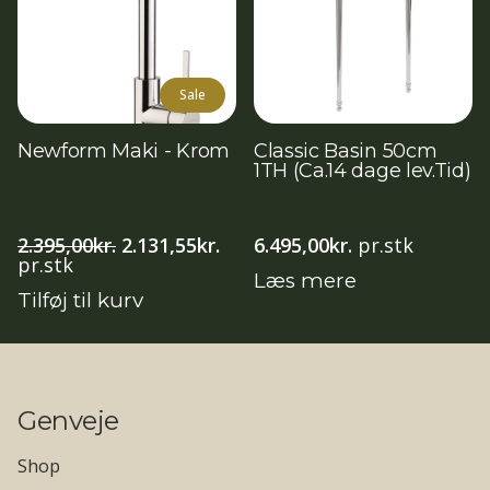
Sale
Newform Maki - Krom
Classic Basin 50cm
1TH (Ca.14 dage lev.Tid)
Den
Den
2.395,00
kr.
2.131,55
kr.
6.495,00
kr.
pr.stk
oprindelige
aktuelle
pr.stk
Læs mere
pris
pris
Tilføj til kurv
var:
er:
2.395,00kr..
2.131,55kr..
Genveje
Shop