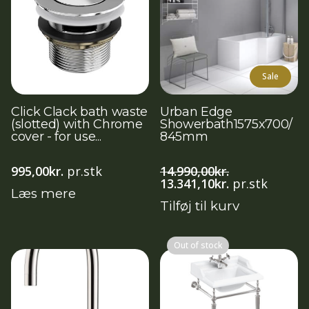
Sale
Click Clack bath waste
Urban Edge
(slotted) with Chrome
Showerbath1575x700/
cover - for use...
845mm
995,00
kr.
pr.stk
14.990,00
kr.
Den
Den
13.341,10
kr.
pr.stk
Læs mere
oprindelige
aktuelle
Tilføj til kurv
pris
pris
var:
er:
14.990,00kr..
13.341,10kr..
Out of stock