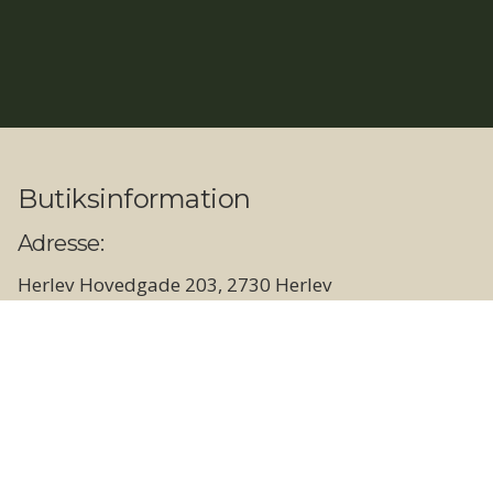
Butiksinformation
Adresse:
Herlev Hovedgade 203, 2730 Herlev
Åbningstider:
Butik og showroom