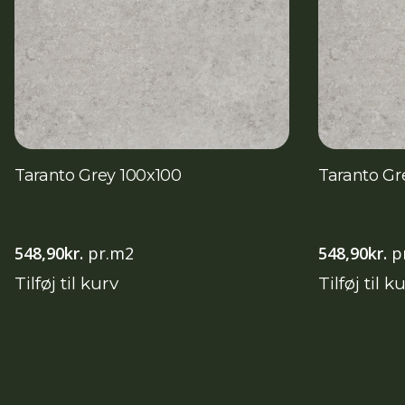
Taranto Grey 100x100
Taranto Gr
548,90
kr.
pr.m2
548,90
kr.
p
Tilføj til kurv
Tilføj til k