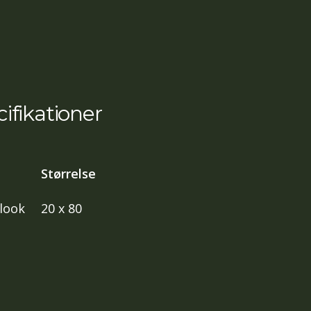
ifikationer
Størrelse
look
20 x 80