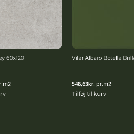
ey 60x120
Vilar Albaro Botella Brill
r.m2
548,63
kr.
pr.m2
urv
Tilføj til kurv