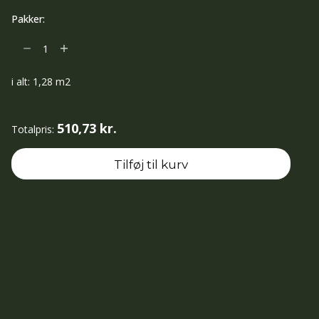
Pakker:
Docks
Silver
rt
i alt:
1,28
m2
20x80
antal
510,73 kr.
Totalpris:
Tilføj til kurv