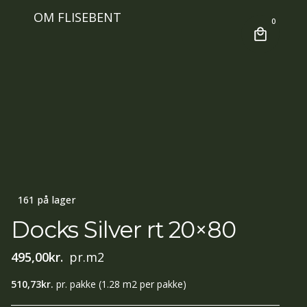
OM FLISEBENT
0
161 på lager
Docks Silver rt 20×80
495,00
kr.
pr.m2
510,73
kr.
pr. pakke
(1.28 m2 per pakke)