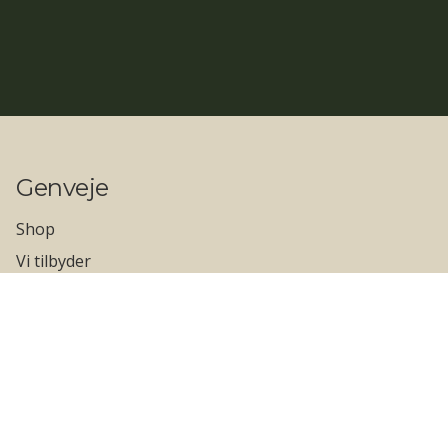
Genveje
Shop
Vi tilbyder
Private referencer
Erhvervs referencer
Kontakt