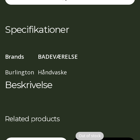
1TH
BOTANICAL
(ca.10-
Specifikationer
12
ugers
lev.Tid)
Brands
BADEVÆRELSE
antal
Burlington
Håndvaske
Beskrivelse
Related products
Out of stock