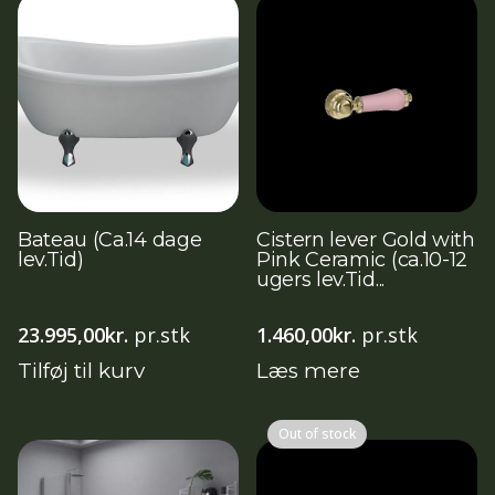
Bateau (Ca.14 dage
Cistern lever Gold with
lev.Tid)
Pink Ceramic (ca.10-12
ugers lev.Tid...
23.995,00
kr.
pr.stk
1.460,00
kr.
pr.stk
Tilføj til kurv
Læs mere
Out of stock