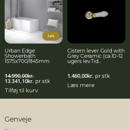
Sale
Urban Edge
Cistern lever Gold with
Showerbath
Grey Ceramic (ca.10-12
1575x700/845mm
ugers lev.Tid...
14.990,00
kr.
1.460,00
kr.
pr.stk
Den
Den
13.341,10
kr.
pr.stk
Læs mere
oprindelige
aktuelle
Tilføj til kurv
pris
pris
var:
er:
14.990,00kr..
13.341,10kr..
Genveje