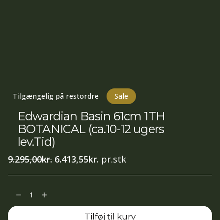
Tilgængelig på restordre
Sale
Edwardian Basin 61cm 1TH
BOTANICAL (ca.10-12 ugers
lev.Tid)
Den
Den
9.295,00
kr.
6.413,55
kr.
pr.stk
oprindelige
aktuelle
pris
pris
Edwardian
var:
er:
Basin
9.295,00kr..
6.413,55kr..
Tilføj til kurv
61cm