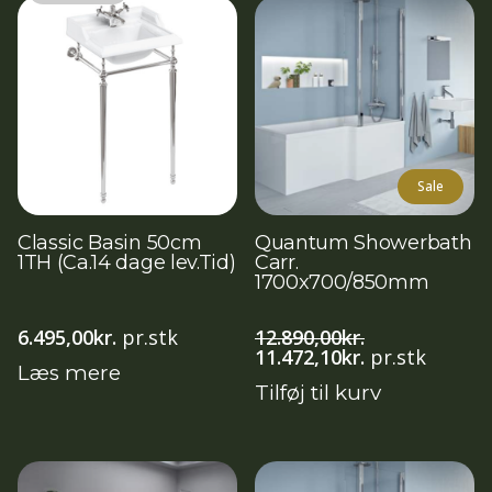
Sale
Classic Basin 50cm
Quantum Showerbath
1TH (Ca.14 dage lev.Tid)
Carr.
1700x700/850mm
6.495,00
kr.
pr.stk
12.890,00
kr.
Den
Den
11.472,10
kr.
pr.stk
Læs mere
oprindelige
aktuelle
Tilføj til kurv
pris
pris
var:
er:
12.890,00kr..
11.472,10kr..