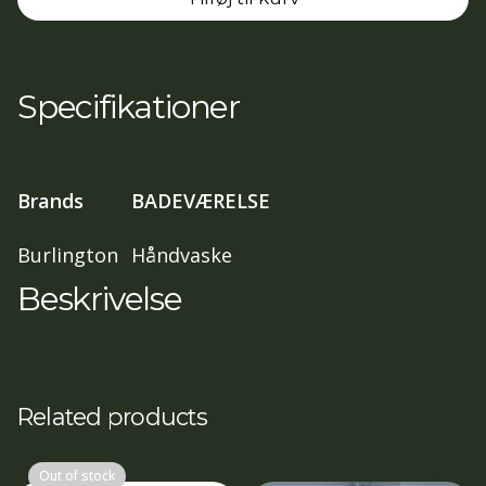
61cm
2TH
CONFETTI
PINK
Specifikationer
(ca.10-
12
ugers
Brands
BADEVÆRELSE
lev.Tid)
antal
Burlington
Håndvaske
Beskrivelse
Related products
Out of stock