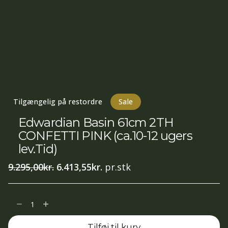
Tilgængelig på restordre
Sale
Edwardian Basin 61cm 2TH
CONFETTI PINK (ca.10-12 ugers
lev.Tid)
Den
Den
9.295,00
kr.
6.413,55
kr.
pr.stk
oprindelige
aktuelle
pris
pris
Edwardian
var:
er:
Basin
9.295,00kr..
6.413,55kr..
Tilføj til kurv