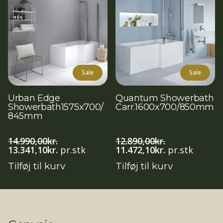
Sale
Sale
Urban Edge
Quantum Showerbath
Showerbath1575x700/
Carr.1600x700/850mm
845mm
14.990,00
kr.
12.890,00
kr.
Den
Den
Den
Den
13.341,10
kr.
pr.stk
11.472,10
kr.
pr.stk
oprindelige
aktuelle
oprindelige
aktuelle
Tilføj til kurv
Tilføj til kurv
pris
pris
pris
pris
var:
er:
var:
er:
14.990,00kr..
13.341,10kr..
12.890,00kr..
11.472,10kr..