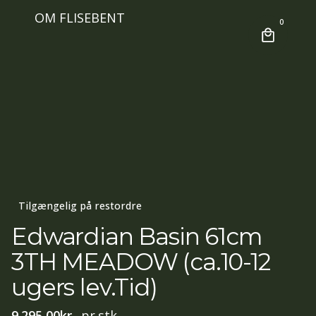
OM FLISEBENT
0
Tilgængelig på restordre
Edwardian Basin 61cm
3TH MEADOW (ca.10-12
ugers lev.Tid)
9.295,00
kr.
pr.stk