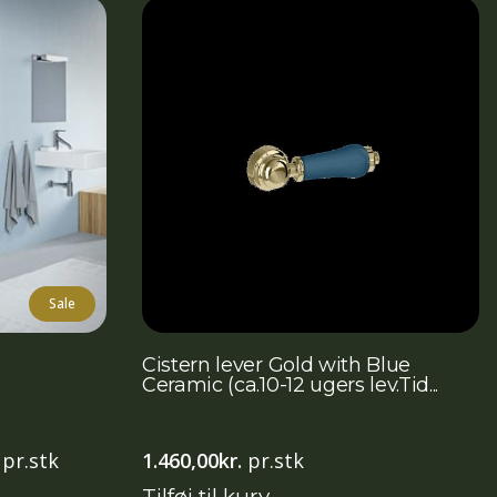
Sale
Cistern lever Gold with Blue
Ceramic (ca.10-12 ugers lev.Tid...
Den
pr.stk
1.460,00
kr.
pr.stk
aktuelle
Tilføj til kurv