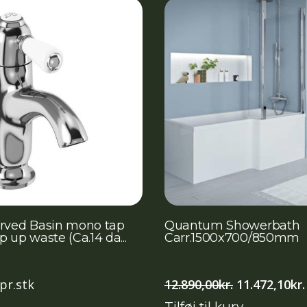
rved Basin mono tap
Quantum Showerbath
 up waste (Ca.14 da...
Carr.1500x700/850mm
Den
pr.stk
12.890,00
kr.
11.472,10
kr.
oprindelige
Tilføj til kurv