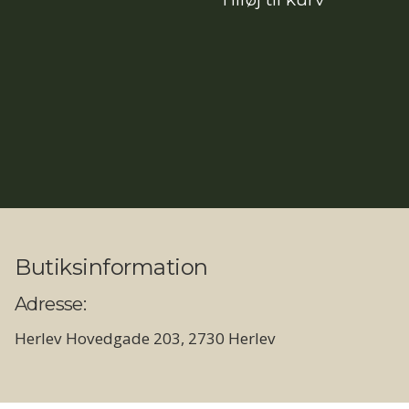
pris
var:
12.890,00kr.
Butiksinformation
Adresse:
Herlev Hovedgade 203, 2730 Herlev