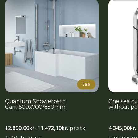
Sale
Quantum Showerbath
Chelsea cu
Carr.1500x700/850mm
without pop
Den
Den
12.890,00
kr.
11.472,10
kr.
pr.stk
4.345,00
kr.
oprindelige
aktuelle
Tilføj til kurv
Læs mere