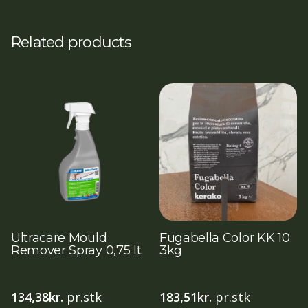
Related products
Ultracare Mould
Fugabella Color KK 10
Remover Spray 0,75 lt
3kg
134,38
kr.
pr.stk
183,51
kr.
pr.stk