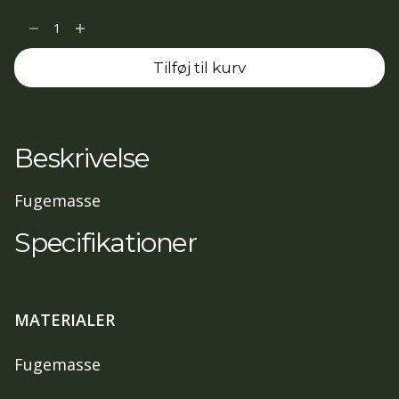
Fugabella
Color
Tilføj til kurv
KK
64
3kg
antal
Beskrivelse
Fugemasse
Specifikationer
MATERIALER
Fugemasse