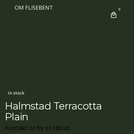
OM FLISEBENT
0
In stock
Halmstad Terracotta
Plain
Kontakt os for et tilbud