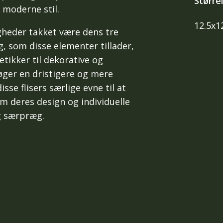
Større
 moderne stil.
12.5x1
igheder takket være dens tre
, som disse elementer tillader,
tikker til dekorative og
søger en dristigere og mere
sse flisers særlige evne til at
 deres design og individuelle
g særpræg.