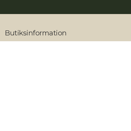
Butiksinformation
Adresse:
Herlev Hovedgade 203, 2730 Herlev
Åbningstider:
Butik og showroom
Hverdage: 09.00 - 17.30
Lørdage: 10.00 - 14.00