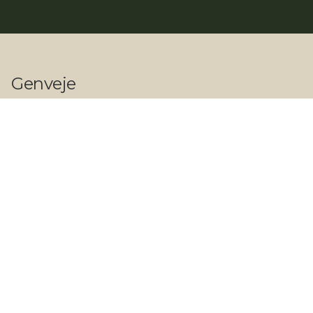
Genveje
Shop
Vi tilbyder
Private referencer
Erhvervs referencer
Kontakt