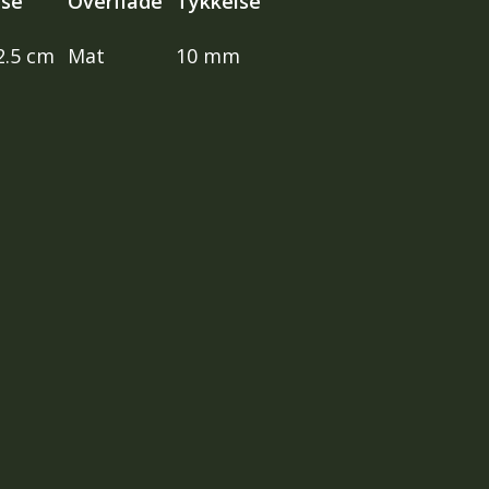
lse
Overflade
Tykkelse
2.5 cm
Mat
10 mm