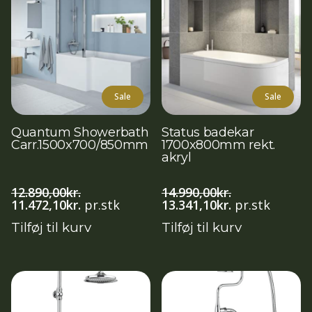
Sale
Sale
Quantum Showerbath
Status badekar
Carr.1500x700/850mm
1700x800mm rekt.
akryl
12.890,00
kr.
14.990,00
kr.
Den
Den
Den
Den
11.472,10
kr.
pr.stk
13.341,10
kr.
pr.stk
oprindelige
aktuelle
oprindelige
aktuelle
Tilføj til kurv
Tilføj til kurv
pris
pris
pris
pris
var:
er:
var:
er:
12.890,00kr..
11.472,10kr..
14.990,00kr..
13.341,10kr..