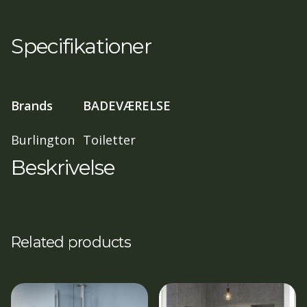
close
(pair)
Specifikationer
Chrome
(Ca.14
dage
Brands
BADEVÆRELSE
lev.Tid)
antal
Burlington
Toiletter
Beskrivelse
Related products