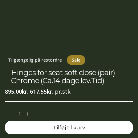
Tilgængelig på restordre
Sale
Hinges for seat soft close (pair)
Chrome (Ca.14 dage lev.Tid)
Den
Den
895,00
kr.
617,55
kr.
pr.stk
oprindelige
aktuelle
pris
pris
Hinges
var:
er:
for
895,00kr..
617,55kr..
Tilføj til kurv
seat
soft