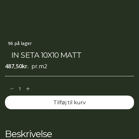
96 på lager
IN SETA 10X10 MATT
487,50
kr.
pr.m2
IN
SETA
Tilføj til kurv
10X10
MATT
antal
Beskrivelse