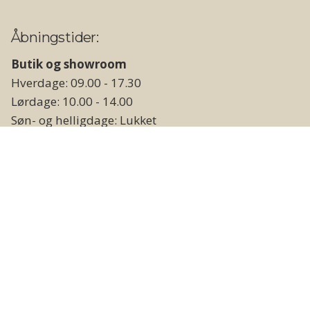
Åbningstider:
Butik og showroom
Hverdage: 09.00 - 17.30
Lørdage: 10.00 - 14.00
Søn- og helligdage: Lukket
Lager og vareudlevering
Hverdage: 09.00 - 17.00
Weekend og helligdage: Lukket
Følg os