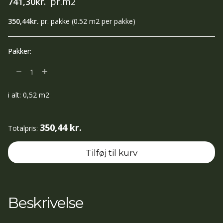
741,30
kr.
pr.m2
350,44
kr.
pr. pakke
(0.52 m2 per pakke)
Pakker:
IL
HAND
GREEN
i alt:
0,52
m2
LUX
060X240
350,44 kr.
Totalpris:
antal
Tilføj til kurv
Beskrivelse