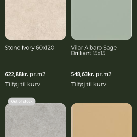
Stone Ivory 60x120
Vilar Albaro Sage
Brilliant 15x15
622,88
kr.
pr.m2
548,63
kr.
pr.m2
Tilføj til kurv
Tilføj til kurv
Out of stock