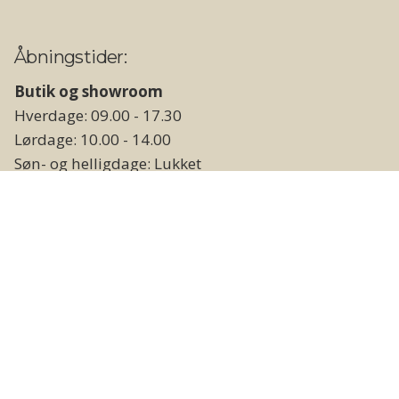
Åbningstider:
Butik og showroom
Hverdage: 09.00 - 17.30
Lørdage: 10.00 - 14.00
Søn- og helligdage: Lukket
Lager og vareudlevering
Hverdage: 09.00 - 17.00
Weekend og helligdage: Lukket
Følg os