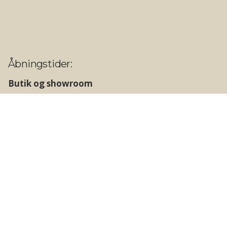
Åbningstider:
Butik og showroom
Hverdage: 09.00 - 17.30
Lørdage: 10.00 - 14.00
Søn- og helligdage: Lukket
Lager og vareudlevering
Hverdage: 09.00 - 17.00
Weekend og helligdage: Lukket
Følg os