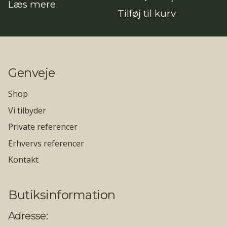
Læs mere
oprindelige
aktuelle
Tilføj til kurv
pris
pris
var:
er:
14.990,00kr..
13.341,10kr..
Genveje
Shop
Vi tilbyder
Private referencer
Erhvervs referencer
Kontakt
Butiksinformation
Adresse: