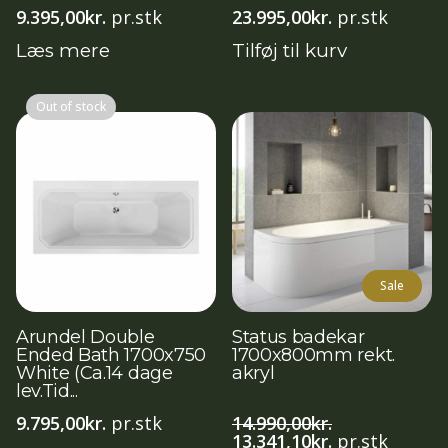
9.395,00
kr.
pr.stk
23.995,00
kr.
pr.stk
Læs mere
Tilføj til kurv
Out of stock
Sale
Arundel Double
Status badekar
Ended Bath 1700x750
1700x800mm rekt.
White (Ca.14 dage
akryl
lev.Tid...
9.795,00
kr.
pr.stk
14.990,00
kr.
Den
Den
13.341,10
kr.
pr.stk