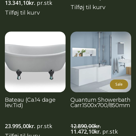
Den
Den
13.341,10
kr.
pr.stk
Tilføj til kurv
oprindelige
aktuelle
Tilføj til kurv
pris
pris
var:
er:
14.990,00kr..
13.341,10kr..
Sale
Bateau (Ca.14 dage
Quantum Showerbath
lev.Tid)
Carr.1500x700/850mm
23.995,00
kr.
pr.stk
12.890,00
kr.
Den
Den
11.472,10
kr.
pr.stk
Tilføj til kurv