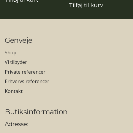
oprindelige
aktuelle
Tilføj til kurv
pris
pris
var:
er:
12.890,00kr..
11.472,10kr..
Genveje
Shop
Vi tilbyder
Private referencer
Erhvervs referencer
Kontakt
Butiksinformation
Adresse: