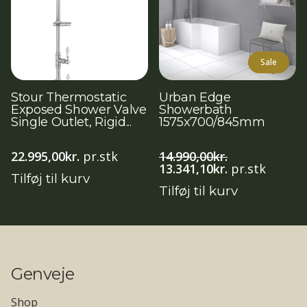
Sale
Stour Thermostatic
Urban Edge
Exposed Shower Valve
Showerbath
Single Outlet, Rigid...
1575x700/845mm
22.995,00
kr.
pr.stk
14.990,00
kr.
Den
Den
13.341,10
kr.
pr.stk
Tilføj til kurv
oprindelige
aktuelle
Tilføj til kurv
pris
pris
var:
er:
14.990,00kr..
13.341,10kr..
Genveje
Shop