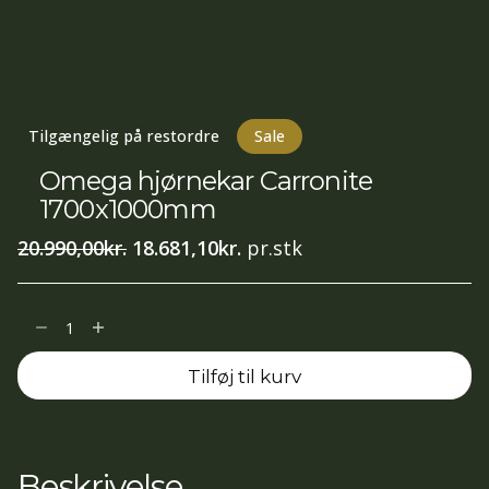
Tilgængelig på restordre
Sale
Omega hjørnekar Carronite
1700x1000mm
Den
Den
20.990,00
kr.
18.681,10
kr.
pr.stk
oprindelige
aktuelle
pris
pris
Omega
var:
er:
hjørnekar
20.990,00kr..
18.681,10kr..
Tilføj til kurv
Carronite
1700x1000mm
antal
Beskrivelse