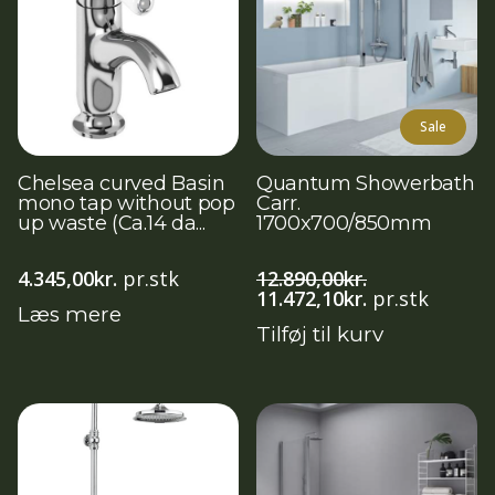
Sale
Chelsea curved Basin
Quantum Showerbath
mono tap without pop
Carr.
up waste (Ca.14 da...
1700x700/850mm
4.345,00
kr.
pr.stk
12.890,00
kr.
Den
Den
11.472,10
kr.
pr.stk
Læs mere
oprindelige
aktuelle
Tilføj til kurv
pris
pris
var:
er:
12.890,00kr..
11.472,10kr..