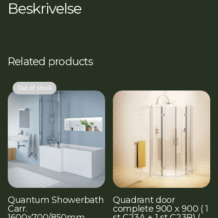
Beskrivelse
grundet
procelæn)
antal
Related products
Out of stock
Quantum Showerbath
Quadrant door
Carr.
complete 900 x 900 ( 1
1600x700/850mm
st C23A + 1 st C23B) (...