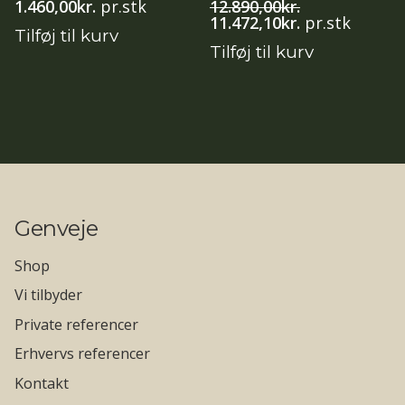
1.460,00
kr.
pr.stk
12.890,00
kr.
Den
Den
11.472,10
kr.
pr.stk
Tilføj til kurv
oprindelige
aktuelle
Tilføj til kurv
pris
pris
var:
er:
12.890,00kr..
11.472,10kr..
Genveje
Shop
Vi tilbyder
Private referencer
Erhvervs referencer
Kontakt