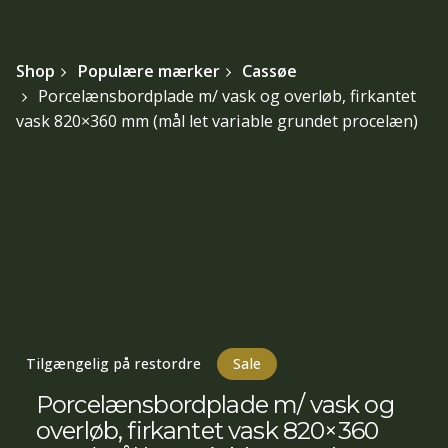
Shop
Populære mærker
Cassøe
Porcelænsbordplade m/ vask og overløb, firkantet
vask 820×360 mm (mål let variable grundet procelæn)
Tilgængelig på restordre
Sale
Porcelænsbordplade m/ vask og
overløb, firkantet vask 820×360