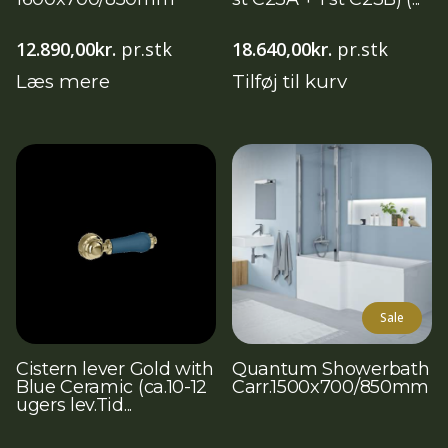
12.890,00
kr.
pr.stk
18.640,00
kr.
pr.stk
Læs mere
Tilføj til kurv
Sale
Cistern lever Gold with
Quantum Showerbath
Blue Ceramic (ca.10-12
Carr.1500x700/850mm
ugers lev.Tid...