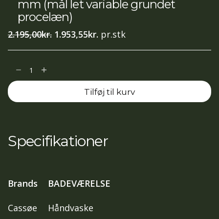
mm (mål let variable grundet
procelæn)
Den
Den
2.195,00
kr.
1.953,55
kr.
pr.stk
oprindelige
aktuelle
pris
pris
Porcelænsbordplade
var:
er:
m/
2.195,00kr..
1.953,55kr..
Tilføj til kurv
vask
og
overløb,
firkantet
Specifikationer
vask
820x360
mm
Brands
BADEVÆRELSE
(mål
let
Cassøe
Håndvaske
variable