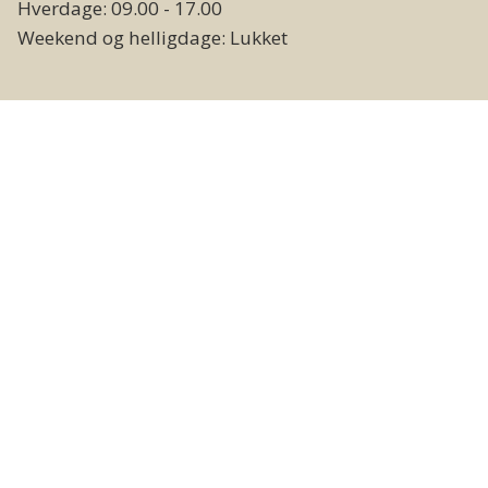
Hverdage: 09.00 - 17.00
Weekend og helligdage: Lukket
Følg os
Kontakt