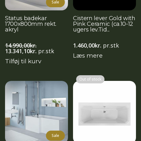
Sale
Status badekar
Cistern lever Gold with
1700x800mm rekt.
Pink Ceramic (ca.10-12
akryl
ugers lev.Tid...
14.990,00
kr.
1.460,00
kr.
pr.stk
Den
Den
13.341,10
kr.
pr.stk
Læs mere
oprindelige
aktuelle
Tilføj til kurv
pris
pris
var:
er:
14.990,00kr..
13.341,10kr..
Out of stock
Sale