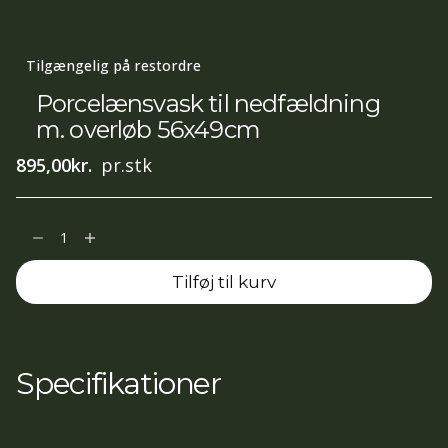
Tilgængelig på restordre
Porcelænsvask til nedfældning
m. overløb 56x49cm
895,00
kr.
pr.stk
Porcelænsvask
til
Tilføj til kurv
nedfældning
m.
overløb
56x49cm
Specifikationer
antal