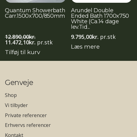
Quantum Showerbath
Arundel Double
Carr.1500x700/850mm
Ended Bath 1700x750
White (Ca.14 dage
lev.Tid...
12.890,00
kr.
9.795,00
kr.
pr.stk
Den
Den
11.472,10
kr.
pr.stk
Læs mere
oprindelige
aktuelle
Tilføj til kurv
pris
pris
var:
er:
12.890,00kr..
11.472,10kr..
Genveje
Shop
Vi tilbyder
Private referencer
Erhvervs referencer
Kontakt