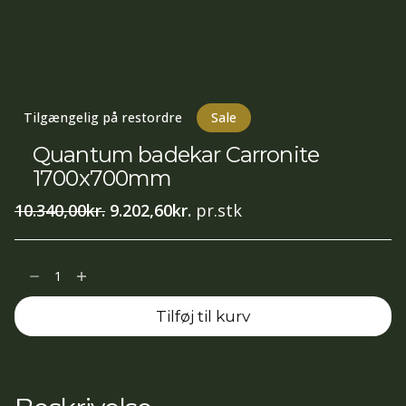
Tilgængelig på restordre
Sale
Quantum badekar Carronite
1700x700mm
Den
Den
10.340,00
kr.
9.202,60
kr.
pr.stk
oprindelige
aktuelle
pris
pris
Quantum
var:
er:
badekar
10.340,00kr..
9.202,60kr..
Tilføj til kurv
Carronite
1700x700mm
antal