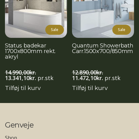
Sale
Sale
Status badekar
Quantum Showerbath
1700x800mm rekt.
Carr.1500x700/850mm
akryl
14.990,00
kr.
12.890,00
kr.
Den
Den
Den
Den
13.341,10
kr.
pr.stk
11.472,10
kr.
pr.stk
oprindelige
aktuelle
oprindelige
aktuelle
Tilføj til kurv
Tilføj til kurv
pris
pris
pris
pris
var:
er:
var:
er:
14.990,00kr..
13.341,10kr..
12.890,00kr..
11.472,10kr..
Genveje
Shop