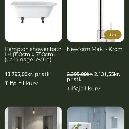
Sale
Hampton shower bath
Newform Maki - Krom
LH (150cm x 750cm)
(Ca.14 dage lev.Tid)
Den
De
13.795,00
kr.
pr.stk
2.395,00
kr.
2.131,55
kr.
oprindelige
akt
pr.stk
Tilføj til kurv
pris
pri
Tilføj til kurv
var:
er:
2.395,00kr..
2.13