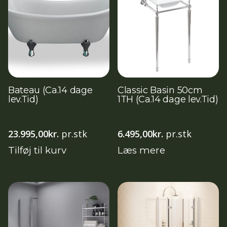
Bateau (Ca.14 dage
Classic Basin 50cm
lev.Tid)
1TH (Ca.14 dage lev.Tid)
23.995,00
kr.
pr.stk
6.495,00
kr.
pr.stk
Tilføj til kurv
Læs mere