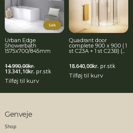
Sale
Urban Edge
Quadrant door
Showerbath
complete 900 x 900 ( 1
1575x700/845mm
st C23A + 1 st C23B) (...
14.990,00
kr.
18.640,00
kr.
pr.stk
Den
Den
13.341,10
kr.
pr.stk
Tilføj til kurv
oprindelige
aktuelle
Tilføj til kurv
pris
pris
var:
er:
14.990,00kr..
13.341,10kr..
Genveje
Shop