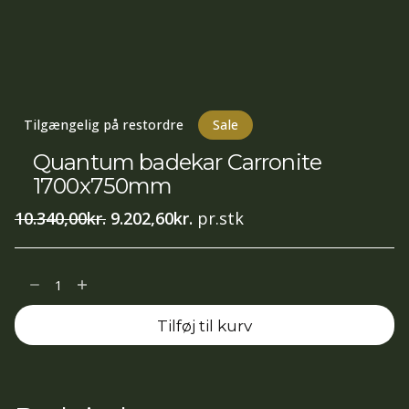
Tilgængelig på restordre
Sale
Quantum badekar Carronite
1700x750mm
Den
Den
10.340,00
kr.
9.202,60
kr.
pr.stk
oprindelige
aktuelle
pris
pris
Quantum
var:
er:
badekar
10.340,00kr..
9.202,60kr..
Tilføj til kurv
Carronite
1700x750mm
antal