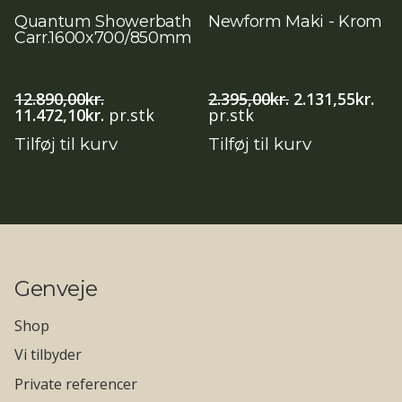
Quantum Showerbath
Newform Maki - Krom
Carr.1600x700/850mm
Den
De
12.890,00
kr.
2.395,00
kr.
2.131,55
kr.
Den
Den
oprindelige
akt
11.472,10
kr.
pr.stk
pr.stk
oprindelige
aktuelle
pris
pri
Tilføj til kurv
Tilføj til kurv
pris
pris
var:
er:
var:
er:
2.395,00kr..
2.13
12.890,00kr..
11.472,10kr..
Genveje
Shop
Vi tilbyder
Private referencer