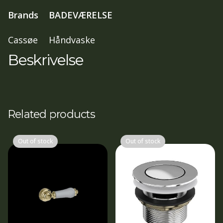
grå
Brands
BADEVÆRELSE
antal
Cassøe
Håndvaske
Beskrivelse
Related products
Out of stock
Out of stock