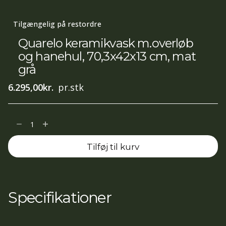
Tilgængelig på restordre
Quarelo keramikvask m.overløb
og hanehul, 70,3x42x13 cm, mat
grå
6.295,00
kr.
pr.stk
Quarelo
keramikvask
Tilføj til kurv
m.overløb
og
hanehul,
70,3x42x13
Specifikationer
cm,
mat