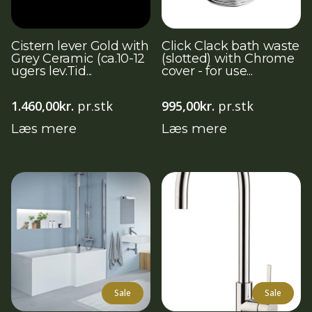
Cistern lever Gold with
Click Clack bath waste
Grey Ceramic (ca.10-12
(slotted) with Chrome
ugers lev.Tid...
cover - for use...
1.460,00
kr.
pr.stk
995,00
kr.
pr.stk
Læs mere
Læs mere
Sale
Sale