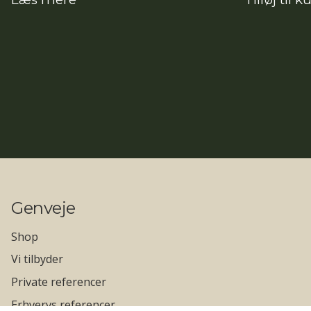
Genveje
Shop
Vi tilbyder
Private referencer
Erhvervs referencer