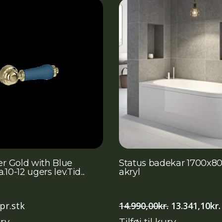
er Gold with Blue
Status badekar 1700x8
10-12 ugers lev.Tid...
akryl
Den
pr.stk
14.990,00
kr.
13.341,10
kr.
oprindelige
urv
Tilføj til kurv