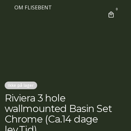
OM FLISEBENT
0
Ikke på lager
Riviera 3 hole
wallmounted Basin Set
Chrome (Ca.14 dage
lev.Tid)