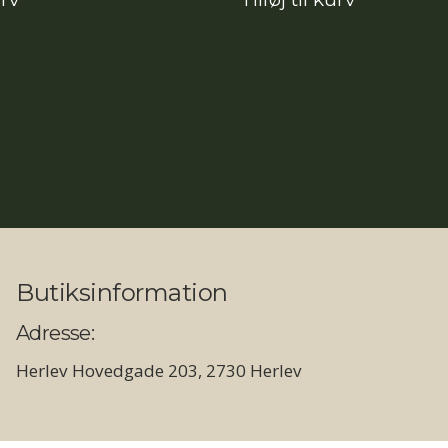
pris
var:
14.990,00kr.
Butiksinformation
Adresse:
Herlev Hovedgade 203, 2730 Herlev