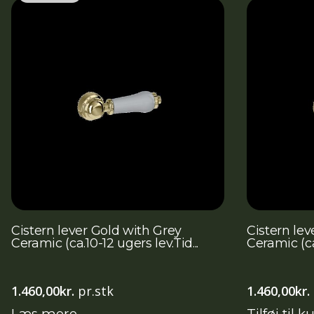
Cistern lever Gold with Grey
Cistern lev
Ceramic (ca.10-12 ugers lev.Tid...
Ceramic (ca.
1.460,00
kr.
pr.stk
1.460,00
kr.
Læs mere
Tilføj til k