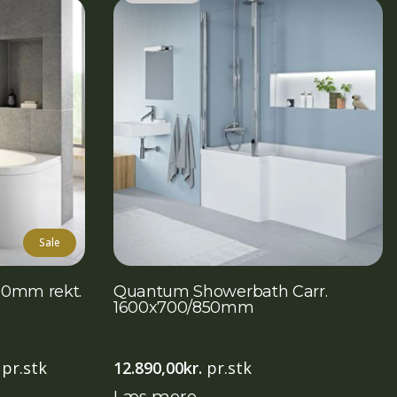
Sale
00mm rekt.
Quantum Showerbath Carr.
1600x700/850mm
Den
pr.stk
12.890,00
kr.
pr.stk
aktuelle
Læs mere