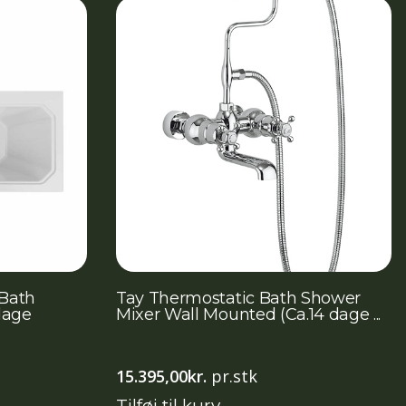
Bath
Tay Thermostatic Bath Shower
dage
Mixer Wall Mounted (Ca.14 dage ...
15.395,00
kr.
pr.stk
Tilføj til kurv