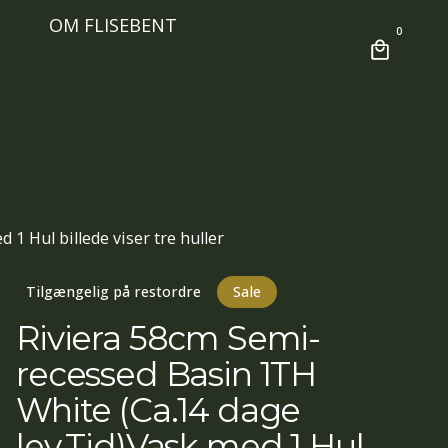
OM FLISEBENT
0
1 Hul billede viser tre huller
Tilgængelig på restordre
Sale
Riviera 58cm Semi-
recessed Basin 1TH
White (Ca.14 dage
lev.Tid)Vask med 1 Hul