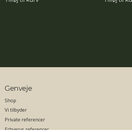
Genveje
Shop
Vi tilbyder
Private referencer
Erhvervs referencer