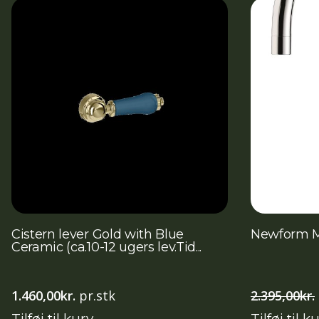
Cistern lever Gold with Blue
Newform M
Ceramic (ca.10-12 ugers lev.Tid...
1.460,00
kr.
pr.stk
2.395,00
kr.
Tilføj til kurv
Tilføj til k