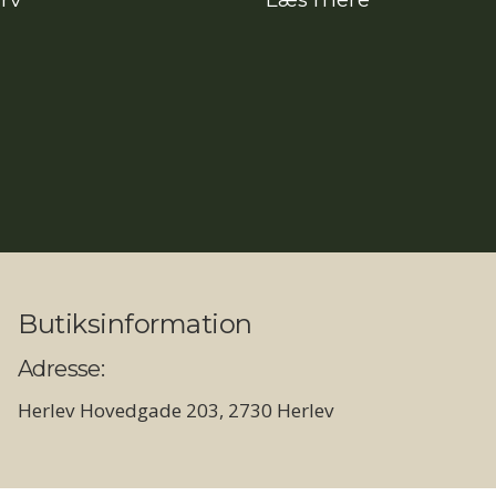
pris
pris
var:
er:
2.395,00kr..
2.131,55kr..
Butiksinformation
Adresse:
Herlev Hovedgade 203, 2730 Herlev