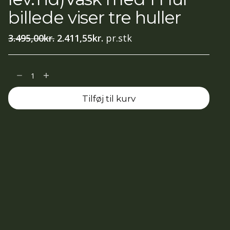
billede viser tre huller
Den
Den
3.495,00
kr.
2.411,55
kr.
pr.stk
oprindelige
aktuelle
pris
pris
Riviera
var:
er:
58cm
3.495,00kr..
2.411,55kr..
Tilføj til kurv
Semi-
recessed
Basin
1TH
White
(Ca.14
dage
lev.Tid)Vask
med
1