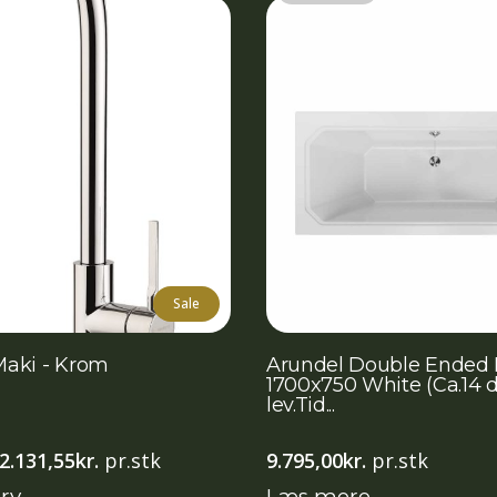
Sale
aki - Krom
Arundel Double Ended 
1700x750 White (Ca.14 
lev.Tid...
Den
Den
2.131,55
kr.
pr.stk
9.795,00
kr.
pr.stk
oprindelige
aktuelle
urv
Læs mere