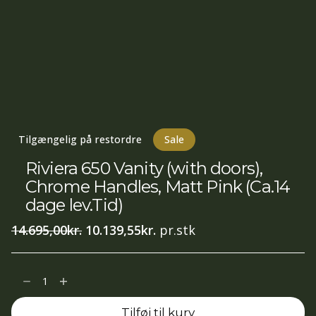
Tilgængelig på restordre
Sale
Riviera 650 Vanity (with doors),
Chrome Handles, Matt Pink (Ca.14
dage lev.Tid)
Den
Den
14.695,00
kr.
10.139,55
kr.
pr.stk
oprindelige
aktuelle
pris
pris
Riviera
var:
er:
650
14.695,00kr..
10.139,55kr..
Tilføj til kurv
Vanity