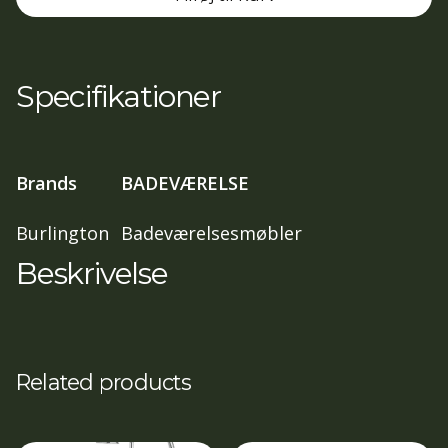
(with
doors),
Chrome
Specifikationer
Handles,
Matt
Pink
Brands
BADEVÆRELSE
(Ca.14
dage
Burlington
Badeværelsesmøbler
lev.Tid)
Beskrivelse
antal
Related products