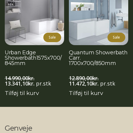
Sale
Sale
Urban Edge
Quantum Showerbath
Showerbath1575x700/
Carr.
845mm
1700x700/850mm
14.990,00
kr.
12.890,00
kr.
Den
Den
Den
Den
13.341,10
kr.
pr.stk
11.472,10
kr.
pr.stk
oprindelige
aktuelle
oprindelige
aktuelle
Tilføj til kurv
Tilføj til kurv
pris
pris
pris
pris
var:
er:
var:
er:
14.990,00kr..
13.341,10kr..
12.890,00kr..
11.472,10kr..
Genveje