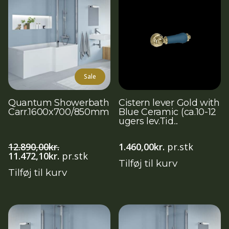
Sale
Quantum Showerbath
Cistern lever Gold with
Carr.1600x700/850mm
Blue Ceramic (ca.10-12
ugers lev.Tid...
12.890,00
kr.
1.460,00
kr.
pr.stk
Den
Den
11.472,10
kr.
pr.stk
Tilføj til kurv
oprindelige
aktuelle
Tilføj til kurv
pris
pris
var:
er:
12.890,00kr..
11.472,10kr..