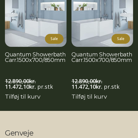
Sale
Sale
Quantum Showerbath
Quantum Showerbath
Carr.1500x700/850mm
Carr.1500x700/850mm
12.890,00
kr.
12.890,00
kr.
Den
Den
Den
Den
11.472,10
kr.
pr.stk
11.472,10
kr.
pr.stk
oprindelige
aktuelle
oprindelige
aktuelle
Tilføj til kurv
Tilføj til kurv
pris
pris
pris
pris
var:
er:
var:
er:
12.890,00kr..
11.472,10kr..
12.890,00kr..
11.472,10kr..
Genveje