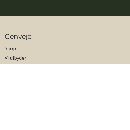
Genveje
Shop
Vi tilbyder
Private referencer
Erhvervs referencer
Kontakt