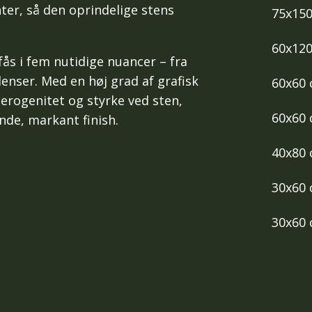
ter, så den oprindelige stens
75x15
60x12
ås i fem nutidige nuancer – fra
denser. Med en høj grad af grafisk
60x60
terogenitet og styrke ved sten,
60x60
ende, markant finish.
40x80
30x60
30x60