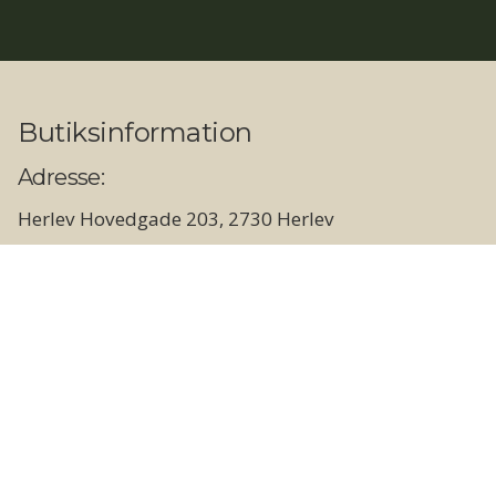
Butiksinformation
Adresse:
Herlev Hovedgade 203, 2730 Herlev
Åbningstider:
Butik og showroom
Hverdage: 09.00 - 17.30
Lørdage: 10.00 - 14.00
Søn- og helligdage: Lukket