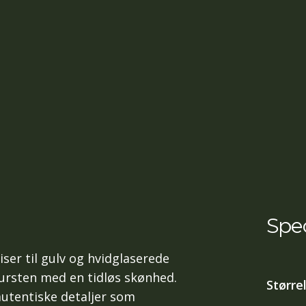
Spec
er til gulv og hvidglaserede
tursten med en tidløs skønhed.
Større
autentiske detaljer som