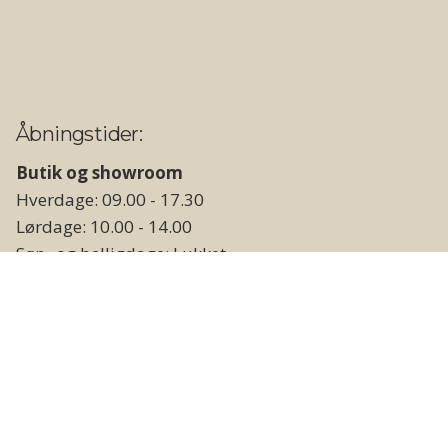
Åbningstider:
Butik og showroom
Hverdage: 09.00 - 17.30
Lørdage: 10.00 - 14.00
Søn- og helligdage: Lukket
Lager og vareudlevering
Hverdage: 09.00 - 17.00
Weekend og helligdage: Lukket
Følg os