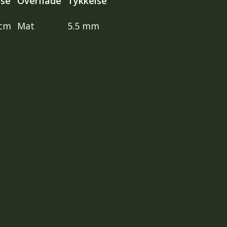
lse
Overflade
Tykkelse
 cm
Mat
5.5 mm