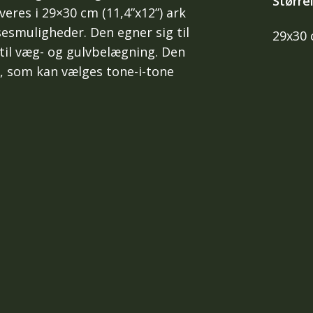
Større
veres i 29×30 cm (11,4”x12”) ark
esmuligheder. Den egner sig til
29x30
til væg- og gulvbelægning. Den
, som kan vælges tone-i-tone