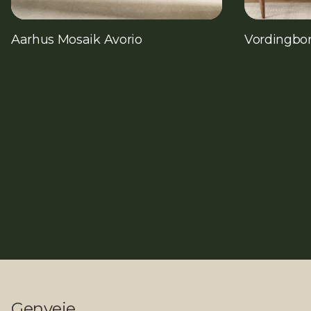
Aarhus Mosaik Avorio
Vordingbo
Genveje