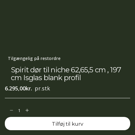
Tilgængelig på restordre
Spirit dør til niche 62,65,5 cm , 197
cm Isglas blank profil
6.295,00
kr.
pr.stk
Spirit
dør
Tilføj til kurv
til
niche