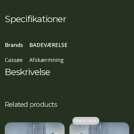
62,65,5
cm
Specifikationer
,
197
cm
Brands
BADEVÆRELSE
Isglas
blank
Cassøe
Afskærmning
profil
Beskrivelse
antal
Related products
Out of stock