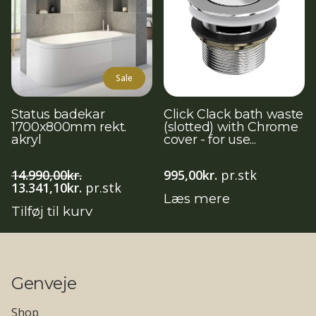
Sale
Status badekar
Click Clack bath waste
1700x800mm rekt.
(slotted) with Chrome
akryl
cover - for use...
14.990,00
kr.
995,00
kr.
pr.stk
Den
Den
13.341,10
kr.
pr.stk
Læs mere
oprindelige
aktuelle
Tilføj til kurv
pris
pris
var:
er:
14.990,00kr..
13.341,10kr..
Genveje
Shop