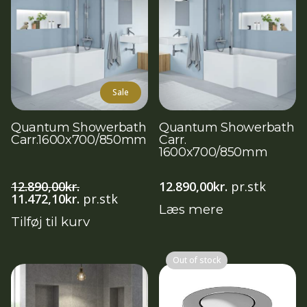
Sale
Quantum Showerbath
Quantum Showerbath
Carr.1600x700/850mm
Carr.
1600x700/850mm
12.890,00
kr.
12.890,00
kr.
pr.stk
Den
Den
11.472,10
kr.
pr.stk
Læs mere
oprindelige
aktuelle
Tilføj til kurv
pris
pris
var:
er:
12.890,00kr..
11.472,10kr..
Out of stock