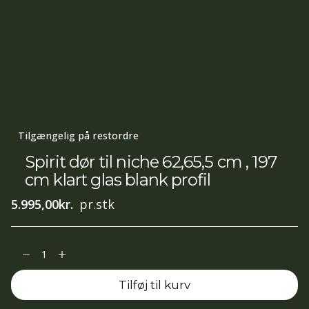
Tilgængelig på restordre
Spirit dør til niche 62,65,5 cm , 197
cm klart glas blank profil
5.995,00
kr.
pr.stk
Spirit
dør
Tilføj til kurv
til
niche