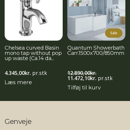
Sale
Chelsea curved Basin
Quantum Showerbath
mono tap without pop
Carr.1500x700/850mm
up waste (Ca.14 da...
4.345,00
kr.
pr.stk
12.890,00
kr.
Den
Den
11.472,10
kr.
pr.stk
Læs mere
oprindelige
aktuelle
Tilføj til kurv
pris
pris
var:
er:
12.890,00kr..
11.472,10kr..
Genveje