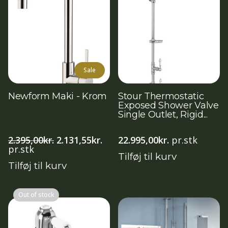
Sale
Newform Maki - Krom
Stour Thermostatic
Exposed Shower Valve
Single Outlet, Rigid...
Den
Den
2.395,00
kr.
2.131,55
kr.
22.995,00
kr.
pr.stk
oprindelige
aktuelle
pr.stk
Tilføj til kurv
pris
pris
Tilføj til kurv
var:
er:
2.395,00kr..
2.131,55kr..
Out of stock