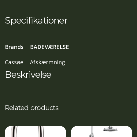
62,65,5
cm
Specifikationer
,
197
cm
Brands
BADEVÆRELSE
klart
glas
Cassøe
Afskærmning
blank
Beskrivelse
profil
antal
Related products