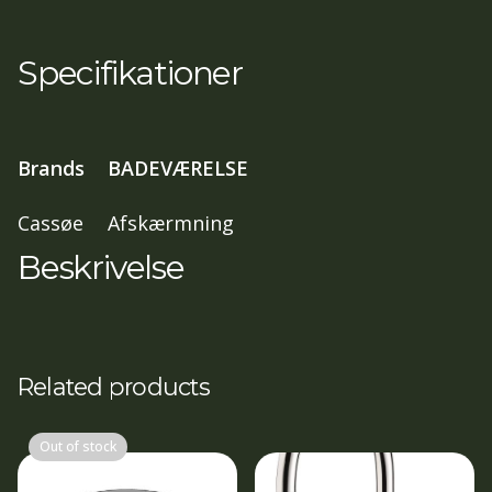
75,5-
79
Specifikationer
cm
,
197
Brands
BADEVÆRELSE
cm
klart
Cassøe
Afskærmning
glas,
Beskrivelse
Mat
sort
profil
antal
Related products
Out of stock