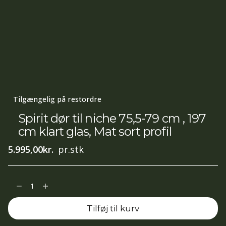
Tilgængelig på restordre
Spirit dør til niche 75,5-79 cm , 197
cm klart glas, Mat sort profil
5.995,00
kr.
pr.stk
Spirit
dør
Tilføj til kurv
til
niche