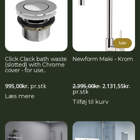
Sale
Click Clack bath waste
Newform Maki - Krom
(slotted) with Chrome
cover - for use...
Den
De
995,00
kr.
pr.stk
2.395,00
kr.
2.131,55
kr.
oprindelige
akt
pr.stk
Læs mere
pris
pri
Tilføj til kurv
var:
er:
2.395,00kr..
2.13