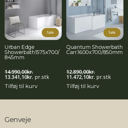
Sale
Sale
Urban Edge
Quantum Showerbath
Showerbath1575x700/
Carr.1600x700/850mm
845mm
14.990,00
kr.
12.890,00
kr.
Den
Den
Den
Den
13.341,10
kr.
pr.stk
11.472,10
kr.
pr.stk
oprindelige
aktuelle
oprindelige
aktuelle
Tilføj til kurv
Tilføj til kurv
pris
pris
pris
pris
var:
er:
var:
er:
14.990,00kr..
13.341,10kr..
12.890,00kr..
11.472,10kr..
Genveje