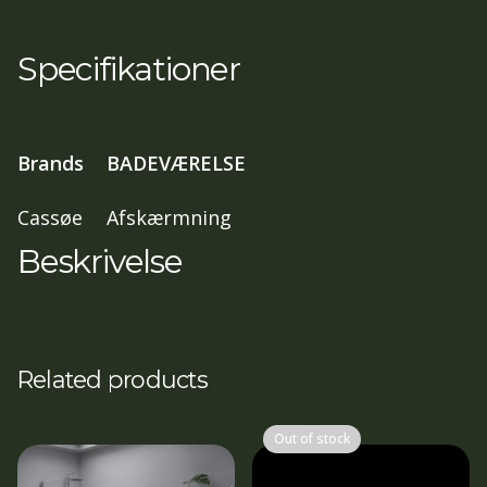
82-
85,5
Specifikationer
cm
,
197
Brands
BADEVÆRELSE
cm
isglas
Cassøe
Afskærmning
blank
Beskrivelse
profil
antal
Related products
Out of stock