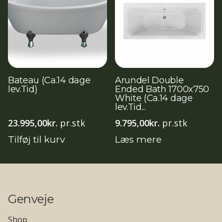
Bateau (Ca.14 dage
Arundel Double
lev.Tid)
Ended Bath 1700x750
White (Ca.14 dage
lev.Tid...
23.995,00
kr.
pr.stk
9.795,00
kr.
pr.stk
Tilføj til kurv
Læs mere
Genveje
Shop