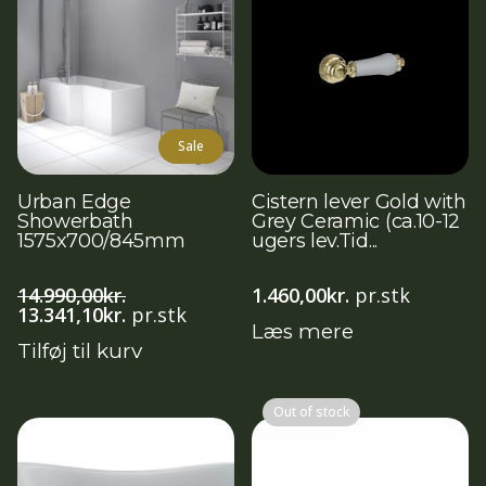
Sale
Urban Edge
Cistern lever Gold with
Showerbath
Grey Ceramic (ca.10-12
1575x700/845mm
ugers lev.Tid...
14.990,00
kr.
1.460,00
kr.
pr.stk
Den
Den
13.341,10
kr.
pr.stk
Læs mere
oprindelige
aktuelle
Tilføj til kurv
pris
pris
var:
er:
14.990,00kr..
13.341,10kr..
Out of stock