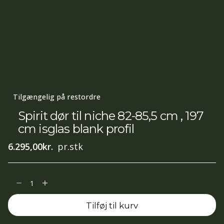
Tilgængelig på restordre
Spirit dør til niche 82-85,5 cm , 197
cm isglas blank profil
6.295,00
kr.
pr.stk
Spirit
dør
Tilføj til kurv
til
niche