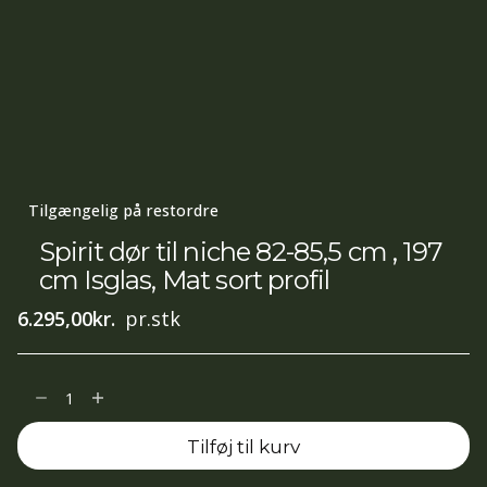
Tilgængelig på restordre
Spirit dør til niche 82-85,5 cm , 197
cm Isglas, Mat sort profil
6.295,00
kr.
pr.stk
Spirit
dør
Tilføj til kurv
til
niche