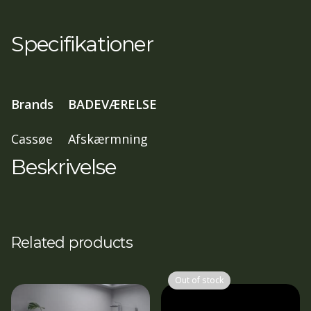
82-
85,5
Specifikationer
cm
,
197
Brands
BADEVÆRELSE
cm
Isglas,
Cassøe
Afskærmning
Mat
Beskrivelse
sort
profil
antal
Related products
Out of stock