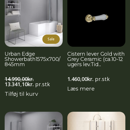
Sale
Urban Edge
Cistern lever Gold with
Showerbath1575x700/
Grey Ceramic (ca.10-12
845mm
ugers lev.Tid...
14.990,00
kr.
1.460,00
kr.
pr.stk
Den
Den
13.341,10
kr.
pr.stk
Læs mere
oprindelige
aktuelle
Tilføj til kurv
pris
pris
var:
er:
14.990,00kr..
13.341,10kr..