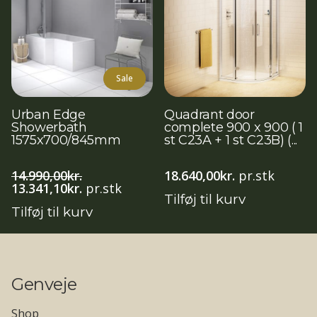
Sale
Urban Edge
Quadrant door
Showerbath
complete 900 x 900 ( 1
1575x700/845mm
st C23A + 1 st C23B) (...
14.990,00
kr.
18.640,00
kr.
pr.stk
Den
Den
13.341,10
kr.
pr.stk
Tilføj til kurv
oprindelige
aktuelle
Tilføj til kurv
pris
pris
var:
er:
14.990,00kr..
13.341,10kr..
Genveje
Shop