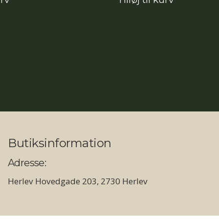
pris
pris
pris
var:
er:
var:
12.890,00kr..
11.472,10kr..
14.990,00kr.
Butiksinformation
Adresse:
Herlev Hovedgade 203, 2730 Herlev