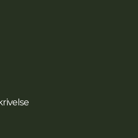
profil
antal
rivelse