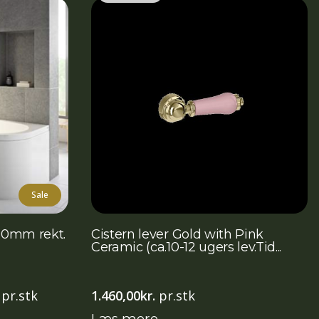
Sale
00mm rekt.
Cistern lever Gold with Pink
Ceramic (ca.10-12 ugers lev.Tid...
Den
pr.stk
1.460,00
kr.
pr.stk
aktuelle
Læs mere