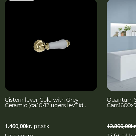
Cistern lever Gold with Grey
Quantum 
Ceramic (ca.10-12 ugers lev.Tid...
Carr.1600
1.460,00
kr.
pr.stk
12.890,00
kr
Læs mere
Tilføj til k