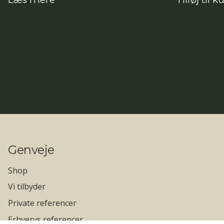
Genveje
Shop
Vi tilbyder
Private referencer
Erhvervs referencer