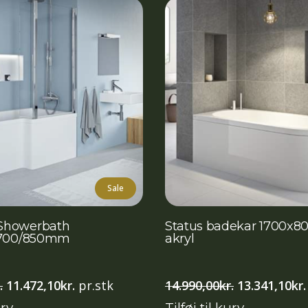
Sale
Showerbath
Status badekar 1700x8
x700/850mm
akryl
Den
Den
Den
.
11.472,10
kr.
pr.stk
14.990,00
kr.
13.341,10
kr.
oprindelige
aktuelle
oprindelige
urv
Tilføj til kurv