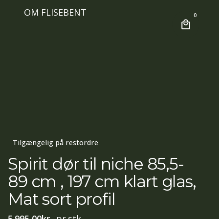
OM FLISEBENT
0
Tilgængelig på restordre
Spirit dør til niche 85,5-
89 cm , 197 cm klart glas,
Mat sort profil
5.995,00
kr.
pr.stk