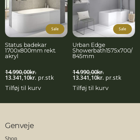
Sale
Sale
Status badekar
Urban Edge
1700x800mm rekt.
Showerbath1575x700/
akryl
845mm
14.990,00
kr.
14.990,00
kr.
Den
Den
Den
Den
13.341,10
kr.
pr.stk
13.341,10
kr.
pr.stk
oprindelige
aktuelle
oprindelige
aktuelle
Tilføj til kurv
Tilføj til kurv
pris
pris
pris
pris
var:
er:
var:
er:
14.990,00kr..
13.341,10kr..
14.990,00kr..
13.341,10kr..
Genveje
Shop