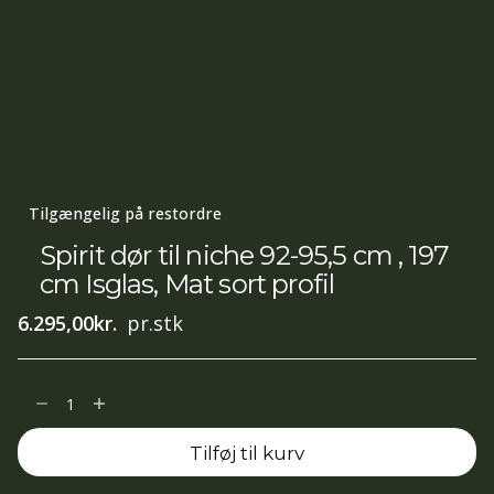
Tilgængelig på restordre
Spirit dør til niche 92-95,5 cm , 197
cm Isglas, Mat sort profil
6.295,00
kr.
pr.stk
Spirit
dør
Tilføj til kurv
til
niche