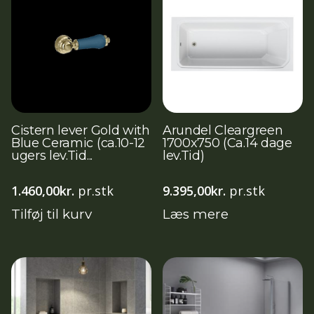
Cistern lever Gold with
Arundel Cleargreen
Blue Ceramic (ca.10-12
1700x750 (Ca.14 dage
ugers lev.Tid...
lev.Tid)
1.460,00
kr.
pr.stk
9.395,00
kr.
pr.stk
Tilføj til kurv
Læs mere