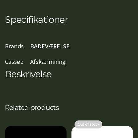
92-
95,5
Specifikationer
cm
,
197
Brands
BADEVÆRELSE
cm
Isglas,
Cassøe
Afskærmning
Mat
Beskrivelse
sort
profil
antal
Related products
Out of stock