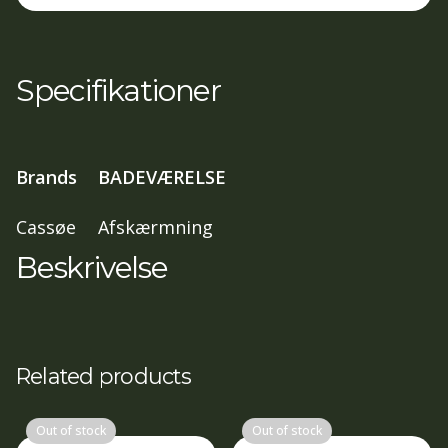
2
døre,
90x90,
Specifikationer
197
cm
Klart
Brands
BADEVÆRELSE
glas,
Mat
Cassøe
Afskærmning
sort
Beskrivelse
profil
antal
Related products
Out of stock
Out of stock