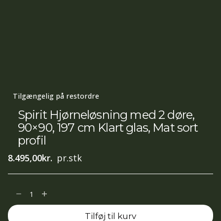
Tilgængelig på restordre
Spirit Hjørneløsning med 2 døre,
90×90, 197 cm Klart glas, Mat sort
profil
8.495,00
kr.
pr.stk
Spirit
Hjørneløsning
Tilføj til kurv
med