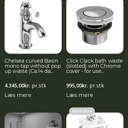
Chelsea curved Basin
Click Clack bath waste
mono tap without pop
(slotted) with Chrome
up waste (Ca.14 da...
cover - for use...
4.345,00
kr.
pr.stk
995,00
kr.
pr.stk
Læs mere
Læs mere
Out of stock