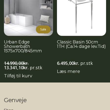
Sale
Urban Edge
Classic Basin 50cm
Showerbath
1TH (Ca.14 dage lev.Tid)
1575x700/845mm
14.990,00
kr.
6.495,00
kr.
pr.stk
Den
Den
13.341,10
kr.
pr.stk
Læs mere
oprindelige
aktuelle
Tilføj til kurv
pris
pris
var:
er:
14.990,00kr..
13.341,10kr..
Genveje