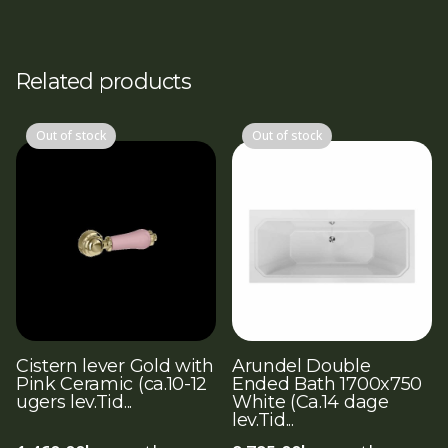
profil
antal
Related products
Out of stock
Out of stock
Cistern lever Gold with
Arundel Double
Pink Ceramic (ca.10-12
Ended Bath 1700x750
ugers lev.Tid...
White (Ca.14 dage
lev.Tid...