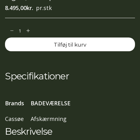
8.495,00
kr.
pr.stk
Spirit
ret
Tilføj til kurv
Hjørneløsning
med
2
døre
Specifikationer
,
100x100,
197
Brands
BADEVÆRELSE
cm
Gråtonet
Cassøe
Afskærmning
glas,
Beskrivelse
blank