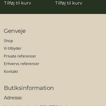
Tilføj til kurv
Tilføj til kurv
var:
er:
pris
pris
2.395,00kr..
2.131,55kr..
var:
er:
12.890,00kr..
11.472,10kr..
Genveje
Shop
Vi tilbyder
Private referencer
Erhvervs referencer
Kontakt
Butiksinformation
Adresse: