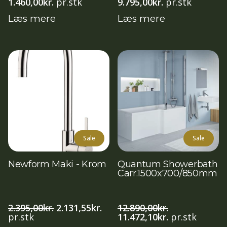
1.460,00
kr.
pr.stk
9.795,00
kr.
pr.stk
Læs mere
Læs mere
Sale
Sale
Newform Maki - Krom
Quantum Showerbath
Carr.1500x700/850mm
Den
Den
2.395,00
kr.
2.131,55
kr.
12.890,00
kr.
oprindelige
aktuelle
Den
Den
pr.stk
11.472,10
kr.
pr.stk
pris
pris
oprindelige
aktuelle