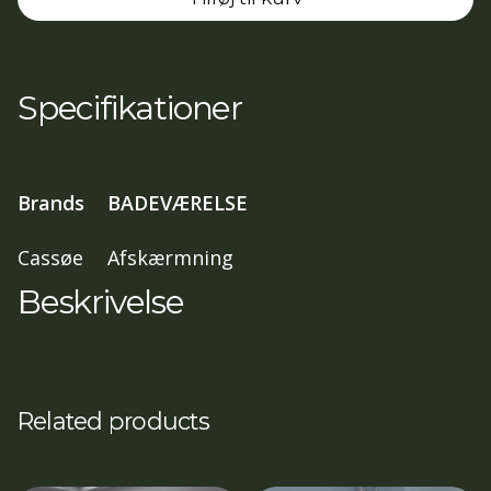
Hjørneløsning
med
2
døre
Specifikationer
,
100x100,
197
Brands
BADEVÆRELSE
cm
klar
Cassøe
Afskærmning
glas,
Beskrivelse
blank
profil
antal
Related products