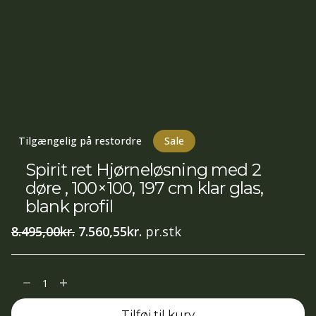
Tilgængelig på restordre
Sale
Spirit ret Hjørneløsning med 2
døre , 100×100, 197 cm klar glas,
blank profil
Den
Den
8.495,00
kr.
7.560,55
kr.
pr.stk
oprindelige
aktuelle
pris
pris
Spirit
var:
er:
ret
8.495,00kr..
7.560,55kr..
Tilføj til kurv