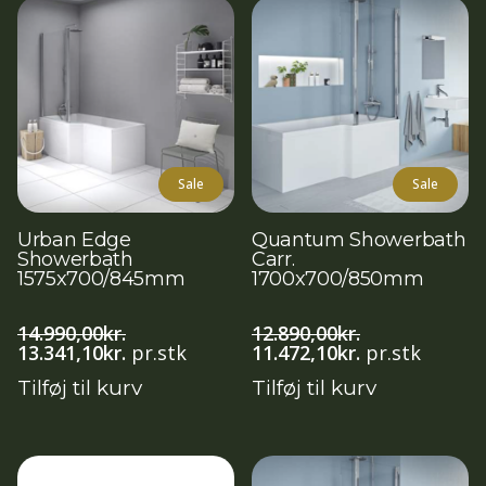
Sale
Sale
Urban Edge
Quantum Showerbath
Showerbath
Carr.
1575x700/845mm
1700x700/850mm
14.990,00
kr.
12.890,00
kr.
Den
Den
Den
Den
13.341,10
kr.
pr.stk
11.472,10
kr.
pr.stk
oprindelige
aktuelle
oprindelige
aktuelle
Tilføj til kurv
Tilføj til kurv
pris
pris
pris
pris
var:
er:
var:
er:
14.990,00kr..
13.341,10kr..
12.890,00kr..
11.472,10kr..