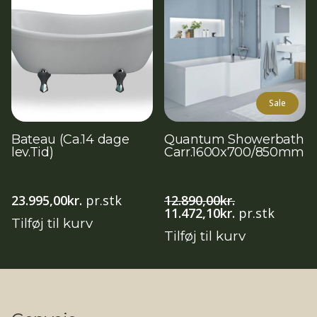
Sale
Bateau (Ca.14 dage
Quantum Showerbath
lev.Tid)
Carr.1600x700/850mm
23.995,00
kr.
pr.stk
12.890,00
kr.
Den
Den
11.472,10
kr.
pr.stk
Tilføj til kurv
oprindelige
aktuelle
Tilføj til kurv
pris
pris
var:
er:
12.890,00kr..
11.472,10kr..