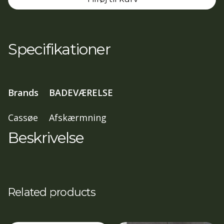
Hjørneløsning
med
2
døre
Specifikationer
,
70x70,
197
Brands
BADEVÆRELSE
cm
Isglas,
Cassøe
Afskærmning
Mat
Beskrivelse
sort
profil
antal
Related products