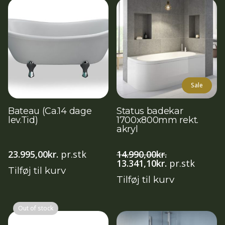
Sale
Bateau (Ca.14 dage
Status badekar
lev.Tid)
1700x800mm rekt.
akryl
23.995,00
kr.
pr.stk
14.990,00
kr.
Den
Den
13.341,10
kr.
pr.stk
Tilføj til kurv
oprindelige
aktuelle
Tilføj til kurv
pris
pris
var:
er:
14.990,00kr..
13.341,10kr..
Out of stock