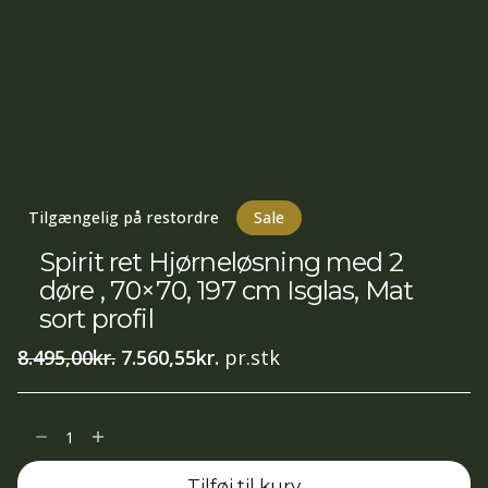
Tilgængelig på restordre
Sale
Spirit ret Hjørneløsning med 2
døre , 70×70, 197 cm Isglas, Mat
sort profil
Den
Den
8.495,00
kr.
7.560,55
kr.
pr.stk
oprindelige
aktuelle
pris
pris
Spirit
var:
er:
ret
8.495,00kr..
7.560,55kr..
Tilføj til kurv