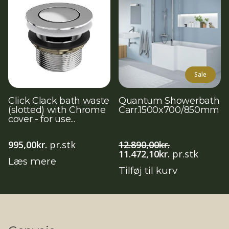
Sale
Click Clack bath waste
Quantum Showerbath
(slotted) with Chrome
Carr.1500x700/850mm
cover - for use...
995,00
kr.
pr.stk
12.890,00
kr.
Den
Den
11.472,10
kr.
pr.stk
Læs mere
oprindelige
aktuelle
Tilføj til kurv
pris
pris
var:
er:
12.890,00kr..
11.472,10kr..