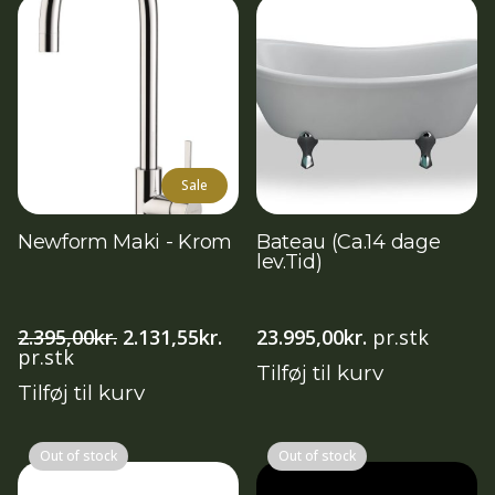
Sale
Newform Maki - Krom
Bateau (Ca.14 dage
lev.Tid)
Den
Den
2.395,00
kr.
2.131,55
kr.
23.995,00
kr.
pr.stk
oprindelige
aktuelle
pr.stk
Tilføj til kurv
pris
pris
Tilføj til kurv
var:
er:
2.395,00kr..
2.131,55kr..
Out of stock
Out of stock