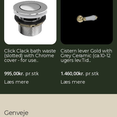
Click Clack bath waste
Cistern lever Gold with
(slotted) with Chrome
Grey Ceramic (ca.10-12
cover - for use...
ugers lev.Tid...
995,00
kr.
pr.stk
1.460,00
kr.
pr.stk
Læs mere
Læs mere
Genveje