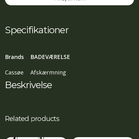
med
2
døre
Specifikationer
,
80x90,
197
Brands
BADEVÆRELSE
cm
klar
Cassøe
Afskærmning
glas,
Beskrivelse
Mat
sort
profil
antal
Related products