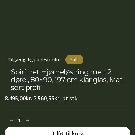
Tilgængelig på restordre
Sale
Spirit ret Hjørneløsning med 2
døre , 80×90, 197 cm klar glas, Mat
sort profil
Den
Den
8.495,00
kr.
7.560,55
kr.
pr.stk
oprindelige
aktuelle
pris
pris
Spirit
var:
er:
ret
8.495,00kr..
7.560,55kr..
Tilføj til kurv
Hjørneløsning