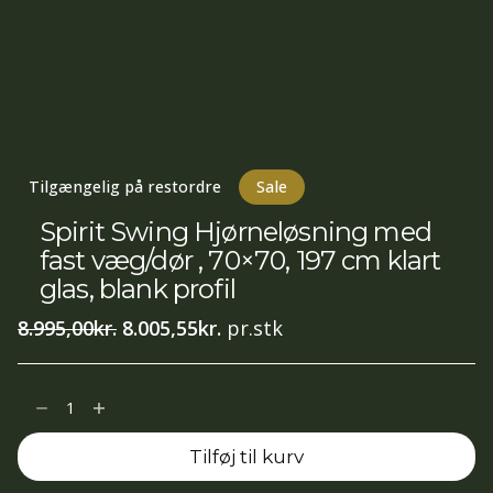
Tilgængelig på restordre
Sale
Spirit Swing Hjørneløsning med
fast væg/dør , 70×70, 197 cm klart
glas, blank profil
Den
Den
8.995,00
kr.
8.005,55
kr.
pr.stk
oprindelige
aktuelle
pris
pris
Spirit
var:
er:
Swing
8.995,00kr..
8.005,55kr..
Tilføj til kurv
Hjørneløsning
med