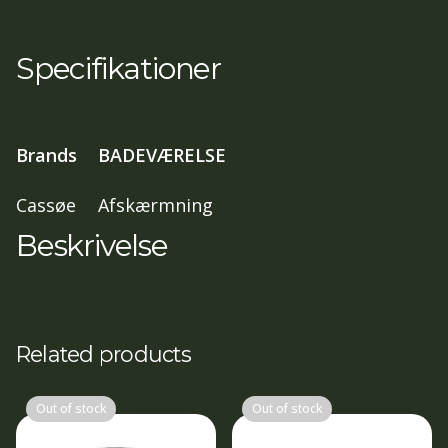
fast
væg/dør
Specifikationer
,
70x70,
197
Brands
BADEVÆRELSE
cm
klart
Cassøe
Afskærmning
glas,
Beskrivelse
blank
profil
antal
Related products
Out of stock
Out of stock