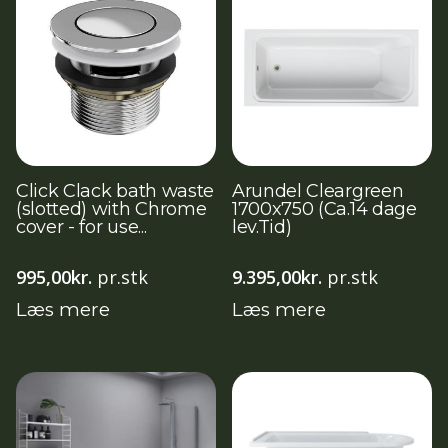
Click Clack bath waste
Arundel Cleargreen
(slotted) with Chrome
1700x750 (Ca.14 dage
cover - for use...
lev.Tid)
995,00
kr.
pr.stk
9.395,00
kr.
pr.stk
Læs mere
Læs mere