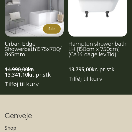
Sale
Urban Edge
Hampton shower bath
Showerbath1575x700/
LH (150cm x 750cm)
845mm
(Ca.14 dage lev.Tid)
14.990,00
kr.
13.795,00
kr.
pr.stk
Den
Den
13.341,10
kr.
pr.stk
Tilføj til kurv
oprindelige
aktuelle
Tilføj til kurv
pris
pris
var:
er:
14.990,00kr..
13.341,10kr..
Genveje
Shop